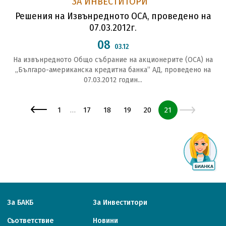
ЗА ИНВЕСТИТОРИ
Решения на Извънредното ОСА, проведено на
07.03.2012г.
08
03.12
На извънредното Общо събрание на акционерите (ОСА) на
„Българо-американска кредитна банка” АД, проведено на
07.03.2012 годин...
Страница
Страница
Страница
Страница
Страница
Страница
1
17
18
19
20
21
…
За БАКБ
За Инвеститори
Съответствие
Новини