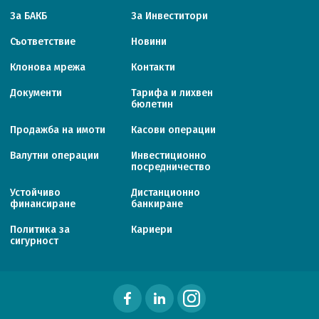
За БАКБ
За Инвеститори
Съответствие
Новини
Клонова мрежа
Контакти
Документи
Тарифa и лихвен
бюлетин
Продажба на имоти
Касови операции
Валутни операции
Инвестиционно
посредничество
Устойчиво
Дистанционно
финансиране
банкиране
Политика за
Кариери
сигурност