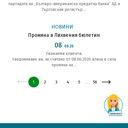
партидата на „Българо-американска кредитна банка“ АД в
Търговския регистър ...
НОВИНИ
Промяна в Лихвения бюлетин
08
06.26
Уважаеми клиенти,
Уведомяваме ви, че считано от 08.06.2026 влиза в сила
промяна на ...
Страница
Страница
Страница
Страница
Страница
Страница
1
2
3
4
5
56
…