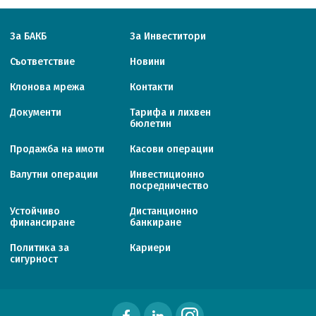
За БАКБ
За Инвеститори
Съответствие
Новини
Клонова мрежа
Контакти
Документи
Тарифa и лихвен
бюлетин
Продажба на имоти
Касови операции
Валутни операции
Инвестиционно
посредничество
Устойчиво
Дистанционно
финансиране
банкиране
Политика за
Кариери
сигурност