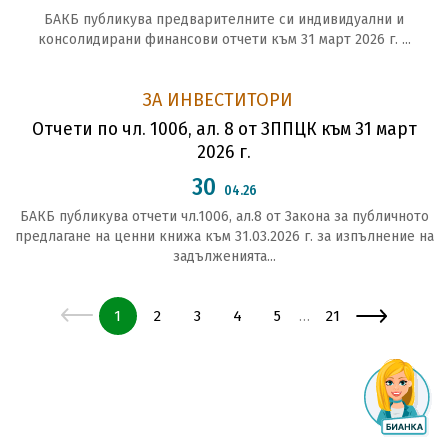
БАКБ публикува предварителните си индивидуални и
консолидирани финансови отчети към 31 март 2026 г. ...
ЗА ИНВЕСТИТОРИ
Отчети по чл. 100б, ал. 8 от ЗППЦК към 31 март
2026 г.
30
04.26
БАКБ публикува отчети чл.1006, ал.8 от Закона за публичното
предлагане на ценни книжа към 31.03.2026 г. за изпълнение на
задълженията...
Страница
Страница
Страница
Страница
Страница
Страница
1
2
3
4
5
21
…