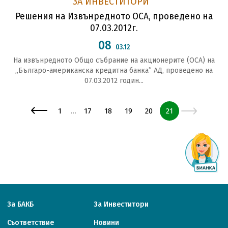
ЗА ИНВЕСТИТОРИ
Решения на Извънредното ОСА, проведено на
07.03.2012г.
08
03.12
На извънредното Общо събрание на акционерите (ОСА) на
„Българо-американска кредитна банка” АД, проведено на
07.03.2012 годин...
Страница
Страница
Страница
Страница
Страница
Страница
1
17
18
19
20
21
…
За БАКБ
За Инвеститори
Съответствие
Новини