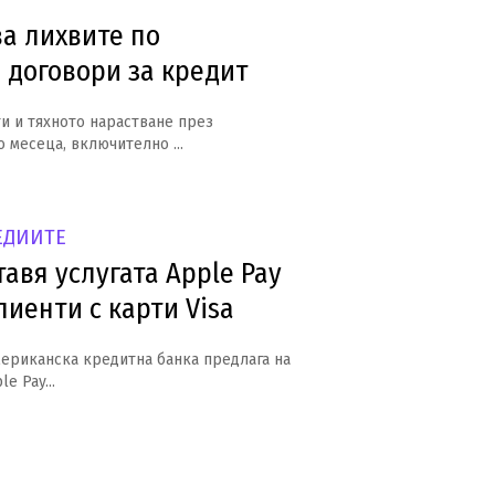
ва лихвите по
 договори за кредит
и и тяхното нарастване през
 месеца, включително ...
ЕДИИТЕ
авя услугата Apple Pay
лиенти с карти Visa
ериканска кредитна банка предлага на
e Pay...