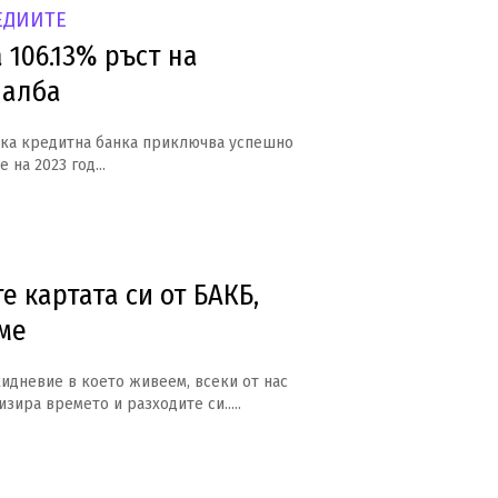
ЕДИИТЕ
 106.13% ръст на
чалба
ка кредитна банка приключва успешно
на 2023 год...
е картата си от БАКБ,
ме
идневие в което живеем, всеки от нас
зира времето и разходите си.....