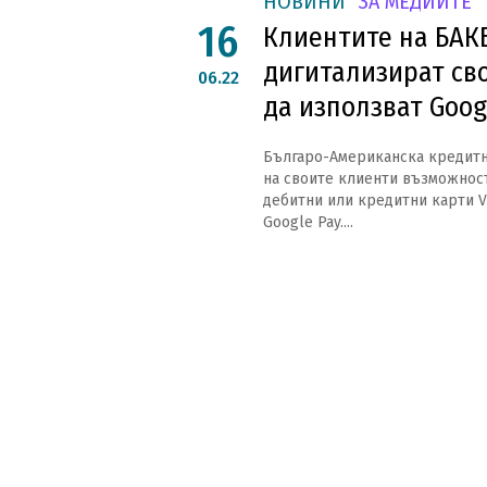
НОВИНИ
ЗА МЕДИИТЕ
16
Клиентите на БАКБ
дигитализират сво
06.22
да използват Goog
Българо-Американска кредитн
на своите клиенти възможност
дебитни или кредитни карти Vi
Google Pay....