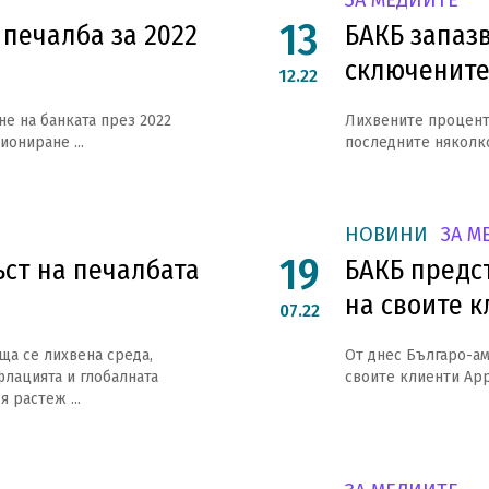
ЗА МЕДИИТЕ
13
 печалба за 2022
БАКБ запаз
сключените
12.22
е на банката през 2022
Лихвените процент
ониране ...
последните няколко
НОВИНИ
ЗА М
19
ъст на печалбата
БАКБ предст
на своите к
07.22
ща се лихвена среда,
От днес Българо-ам
флацията и глобалната
своите клиенти Appl
 растеж ...