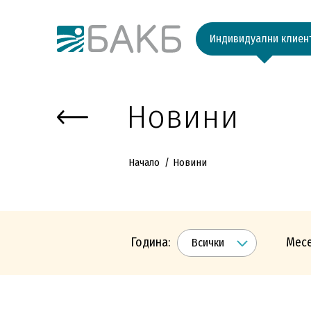
Към основното съдържание
Индивидуални клиен
Новини
Начало
Новини
Година:
Месе