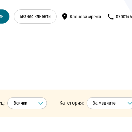
ти
Бизнес клиенти
Клонова мрежа
070014
ц:
Категория: