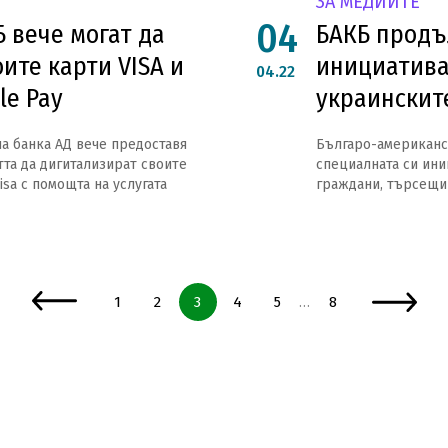
ЗА МЕДИИТЕ
04
 вече могат да
БАКБ продъ
ите карти VISA и
инициатива
04.22
le Pay
украинскит
а банка АД вече предоставя
Българо-американс
та да дигитализират своите
специалната си ин
sa с помощта на услугата
граждани, търсещи 
Страница
Страница
Страница
Страница
Страница
Страница
1
2
3
4
5
8
…