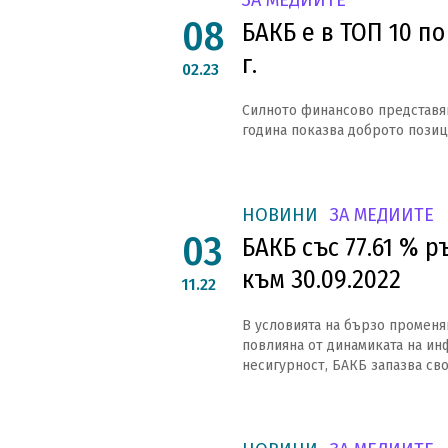
ЗА МЕДИИТЕ
08
БАКБ е в ТОП 10 по
г.
02.23
Силното финансово представян
година показва доброто позици
НОВИНИ
ЗА МЕДИИТЕ
03
БАКБ със 77.61 % р
към 30.09.2022
11.22
В условията на бързо променя
повлияна от динамиката на ин
несигурност, БАКБ запазва своя