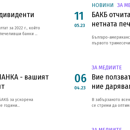
НОВИНИ
ЗА М
11
 дивиденти
БАКБ отчита
нетната пе
05.23
ат за 2022 г., който
печеливши банки ...
Българо-американс
първото тримесечие 
ЗА МЕДИИТЕ
06
ИАНКА - вашият
Вие ползват
нт
ние дарява
04.23
 БАКБ за ускорена
В забързаното всек
 години...
се стреми да оптими