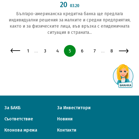
20
03.20
Българо-американска кредитна банка ще предлага
индивидуални решения за малките и средни предприятия,
както и за физическите лица, във връзка с епидемичната
ситуация в страната...
Страница
Страница
Страница
Страница
Страница
Страница
Страница
1
3
4
5
6
7
8
…
…
За БАКБ
За Инвеститори
Съответствие
Новини
Клонова мрежа
Контакти