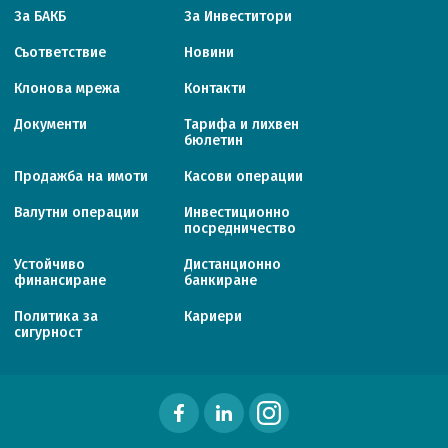
За БАКБ
За Инвеститори
Съответствие
Новини
Клонова мрежа
Контакти
Документи
Тарифa и лихвен
бюлетин
Продажба на имоти
Касови операции
Валутни операции
Инвестиционно
посредничество
Устойчиво
Дистанционно
финансиране
банкиране
Политика за
Кариери
сигурност