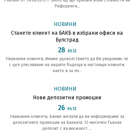
считано от 14.08.2012 г. БАКБ АД ще прилага нови стойности на
Референтн...
НОВИНИ
Станете клиент на БАКБ в избрани офиси на
Булстрад
28
05.12
Уважаеми клиенти, Имаме удоволствието да Ви уведомим, че
с цел улесняване на нашите бъдещи и настоящи клиенти,
както и за по...
НОВИНИ
Нови депозитни промоции
26
04.12
Уважаеми клиенти, Бихме желали да ви информираме за
депозитните промоции на Банката: 12-месечен Гъвкав
депозит с възможност ...