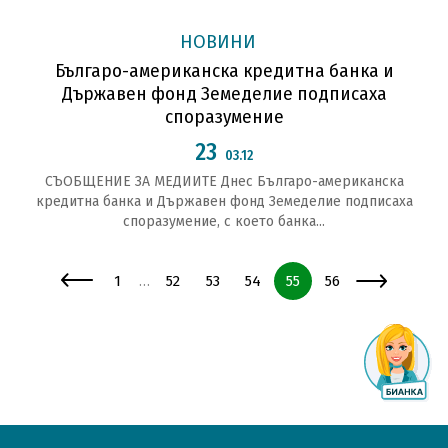
НОВИНИ
Българо-американска кредитна банка и
Държавен фонд Земеделие подписаха
споразумение
23
03.12
СЪОБЩЕНИЕ ЗА МЕДИИТЕ Днес Българо-американска
кредитна банка и Държавен фонд Земеделие подписаха
споразумение, с което банка...
Страница
Страница
Страница
Страница
Страница
Страница
1
52
53
54
55
56
…