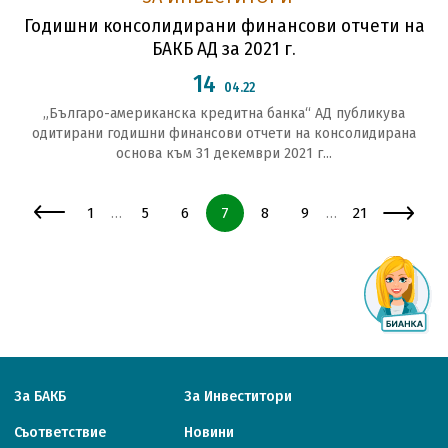
Годишни консолидирани финансови отчети на
БАКБ АД за 2021 г.
14
04.22
„Българо-американска кредитна банка“ АД публикува
одитирани годишни финансови отчети на консолидирана
основа към 31 декември 2021 г...
Страница
Страница
Страница
Страница
Страница
Страница
Страница
1
5
6
7
8
9
21
…
…
За БАКБ
За Инвеститори
Съответствие
Новини