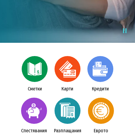
Виж още
Открийте депозит
Сметки
Карти
Кредити
Спестявания
Разплащания
Еврото