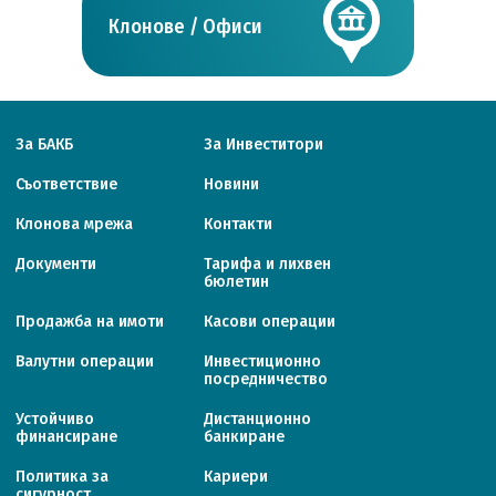
Клонове / Офиси
За БАКБ
За Инвеститори
Съответствие
Новини
Клонова мрежа
Контакти
Документи
Тарифa и лихвен
бюлетин
Продажба на имоти
Касови операции
Валутни операции
Инвестиционно
посредничество
Устойчиво
Дистанционно
финансиране
банкиране
Политика за
Кариери
сигурност