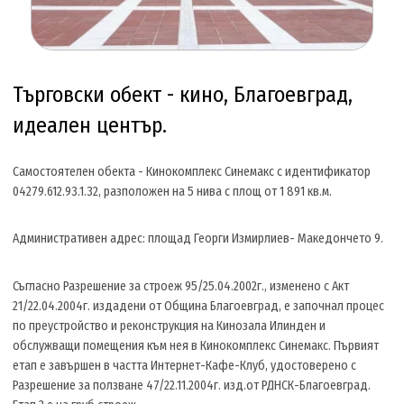
Търговски обект - кино, Благоевград,
идеален център.
Самостоятелен обекта - Кинокомплекс Синемакс с идентификатор
04279.612.93.1.32, разположен на 5 нива с площ от 1 891 кв.м.
Административен адрес: площад Георги Измирлиев- Македончето 9.
Съгласно Разрешение за строеж 95/25.04.2002г., изменено с Акт
21/22.04.2004г. издадени от Община Благоевград, е започнал процес
по преустройство и реконструкция на Кинозала Илинден и
обслужващи помещения към нея в Кинокомплекс Синемакс. Първият
етап е завършен в частта Интернет-Кафе-Клуб, удостоверено с
Разрешение за ползване 47/22.11.2004г. изд.от РДНСК-Благоевград.