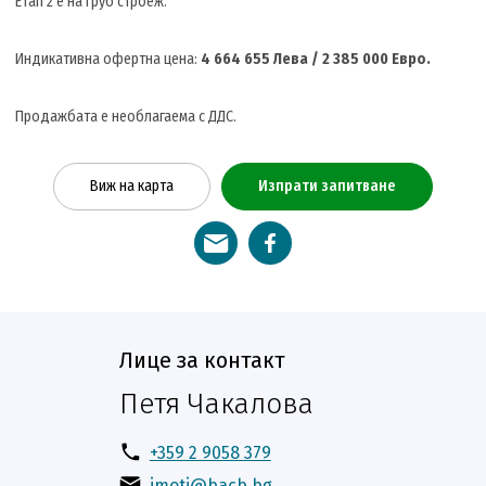
Етап 2 е на груб строеж.
Индикативна офертна цена:
4 664 655 Лева / 2 385
000 Евро.
Продажбата е необлагаема с ДДС.
Виж на карта
Изпрати запитване
Лице за контакт
Петя Чакалова
+359 2 9058 379
imoti@bacb.bg