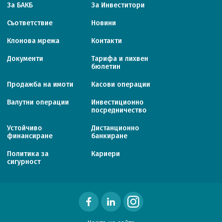
За БАКБ
За Инвеститори
Съответствие
Новини
Клонова мрежа
Контакти
Документи
Тарифa и лихвен
бюлетин
Продажба на имоти
Касови операции
Валутни операции
Инвестиционно
посредничество
Устойчиво
Дистанционно
финансиране
банкиране
Политика за
Кариери
сигурност