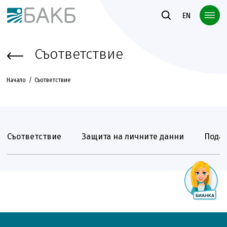
Към основното съдържание
EN
Съответствие
Начало
Съответствие
Съответствие
Защита на личните данни
Подав