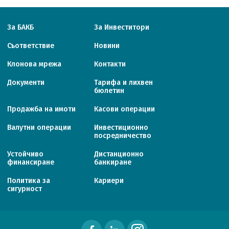
За БАКБ
За Инвеститори
Съответствие
Новини
Клонова мрежа
Контакти
Документи
Тарифa и лихвен
бюлетин
Продажба на имоти
Касови операции
Валутни операции
Инвестиционно
посредничество
Устойчиво
Дистанционно
финансиране
банкиране
Политика за
Кариери
сигурност