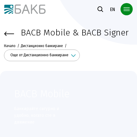
Към основното съдържание
EN
BACB Mobile & BACB Signer
Начало
Дистанционно банкиране
Още от Дистанционно банкиране
BACB Mobile
Банкирайте сигурно и
удобно, когато сте в
движение