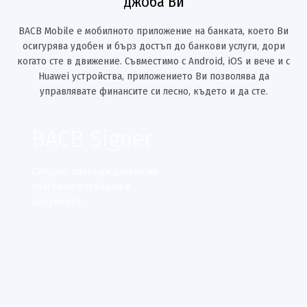
джоба Ви
BACB Mobile е мобилното приложение на банката, което Ви
осигурява удобен и бърз достъп до банкови услуги, дори
когато сте в движение. Съвместимо с Android, iOS и вече и с
Huawei устройства, приложението Ви позволява да
управлявате финансите си лесно, където и да сте.
BACB Signer
Сигурно потвърждаване на
платежни операции и
документи