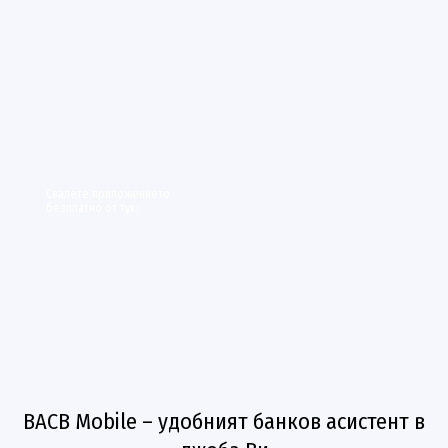
Свалете приложението
безплатно от тук:
BACB Mobile – удобният банков асистент в