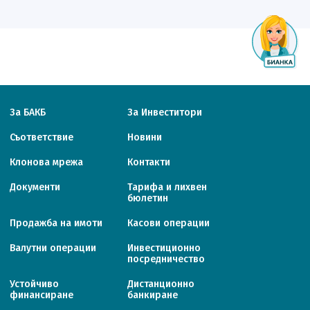
За БАКБ
За Инвеститори
Съответствие
Новини
Клонова мрежа
Контакти
Документи
Тарифa и лихвен
бюлетин
Продажба на имоти
Касови операции
Валутни операции
Инвестиционно
посредничество
Устойчиво
Дистанционно
финансиране
банкиране