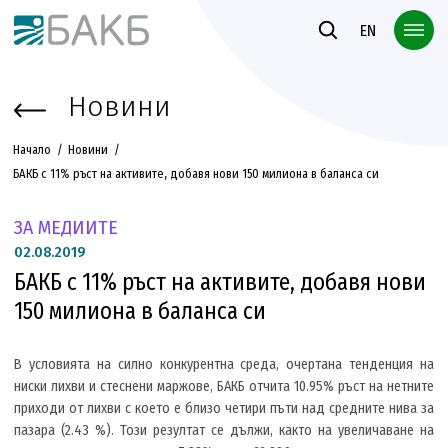
Към основното съдържание
EN
Новини
Начало
Новини
БАКБ с 11% ръст на активите, добавя нови 150 милиона в баланса си
ЗА МЕДИИТЕ
02.
08.2019
БАКБ с 11% ръст на активите, добавя нови
150 милиона в баланса си
В условията на силно конкурентна среда, очертана тенденция на
ниски лихви и стеснени маржове, БАКБ отчита 10.95% ръст на нетните
приходи от лихви с което е близо четири пъти над средните нива за
пазара (2.43 %). Този резултат се дължи, както на увеличаване на