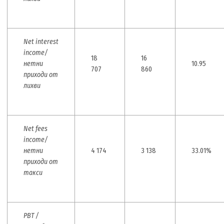
Net interest
income/
18
16
нетни
10.95
707
860
приходи от
лихви
Net fees
income/
нетни
4 174
3 138
33.01%
приходи от
такси
PBT /