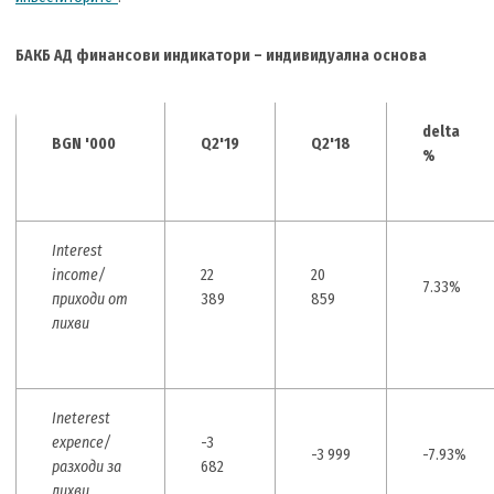
БАКБ АД финансови индикатори – индивидуална основа
delta
BGN '000
Q2'19
Q2'18
%
Interest
income/
22
20
7.33%
приходи от
389
859
лихви
Ineterest
expence/
-3
-3 999
-7.93%
разходи за
682
лихви