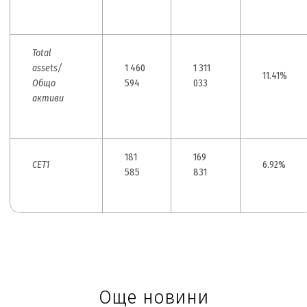
Total
assets/
1 460
1 311
11.41%
Общо
594
033
активи
181
169
CET1
6.92%
585
831
Още новини