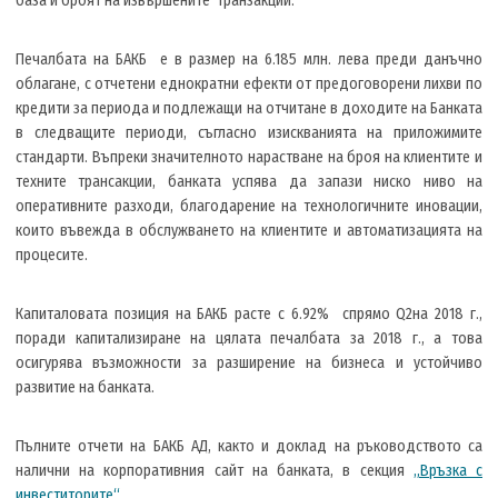
база и броят на извършените транзакции.
Печалбата на БАКБ е в размер на 6.185 млн. лева преди данъчно
облагане, с отчетени еднократни ефекти от предоговорени лихви по
кредити за периода и подлежащи на отчитане в доходите на Банката
в следващите периоди, съгласно изискванията на приложимите
стандарти. Въпреки значителното нарастване на броя на клиентите и
техните трансакции, банката успява да запази ниско ниво на
оперативните разходи, благодарение на технологичните иновации,
които въвежда в обслужването на клиентите и автоматизацията на
процесите.
Капиталовата позиция на БАКБ расте с 6.92% спрямо Q2на 2018 г.,
поради капитализиране на цялата печалбата за 2018 г., а това
осигурява възможности за разширение на бизнеса и устойчиво
развитие на банката.
Пълните отчети на БАКБ АД, както и доклад на ръководството са
налични на корпоративния сайт на банката, в секция
„Връзка с
инвеститорите“
.