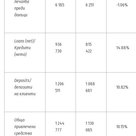
печалба
6 185
6 251
-1.06%
преди
данъци
Loans (net)/
936
815
Кредити
14.88%
730
422
(нето)
Deposits/
1 206
1 088
депозити
10.82%
511
681
на клиенти
Общо
1 244
1 130
привлечени
10.15%
777
085
средства