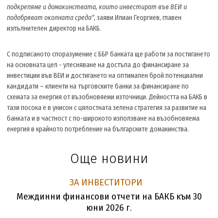
подкрепяме и домакинствата, които инвестират във ВЕИ и
подобряват околната среда“
, заяви Илиан Георгиев, главен
изпълнителен директор на БАКБ.
С подписаното споразумение с ББР банката ще работи за постигането
на основната цел - улесняване на достъпа до финансиране за
инвестиции във ВЕИ и достигането на оптимален брой потенциални
кандидати – клиенти на търговските банки за финансиране по
схемата за енергия от възобновяеми източници. Дейността на БАКБ в
тази посока е в унисон с цялостната зелена стратегия за развитие на
банката и в частност с по-широкото използване на възобновяема
енергия в крайното потребление на българските домакинства.
Още новини
ЗА ИНВЕСТИТОРИ
Междинни финансови отчети на БАКБ към 30
юни 2026 г.