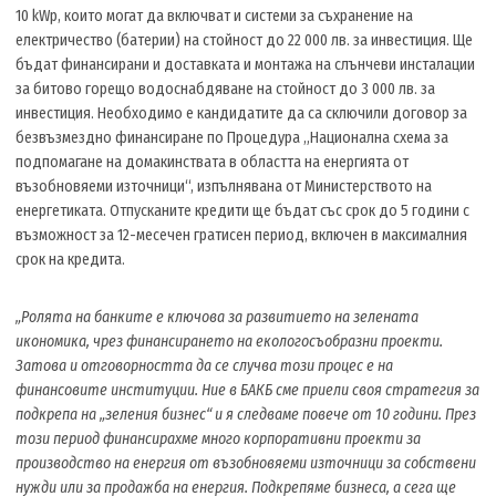
10 kWp, които могат да включват и системи за съхранение на
електричество (батерии) на стойност до 22 000 лв. за инвестиция. Ще
бъдат финансирани и доставката и монтажа на слънчеви инсталации
за битово горещо водоснабдяване на стойност до 3 000 лв. за
инвестиция. Необходимо е кандидатите да са сключили договор за
безвъзмездно финансиране по Процедура „Национална схема за
подпомагане на домакинствата в областта на енергията от
възобновяеми източници“, изпълнявана от Министерството на
енергетиката. Отпусканите кредити ще бъдат със срок до 5 години с
възможност за 12-месечен гратисен период, включен в максималния
срок на кредита.
„Ролята на банките е ключова за развитието на зелената
икономика, чрез финансирането на екологосъобразни проекти.
Затова и отговорността да се случва този процес е на
финансовите институции. Ние в БАКБ сме приели своя стратегия за
подкрепа на „зеления бизнес“ и я следваме повече от 10 години. През
този период финансирахме много корпоративни проекти за
производство на енергия от възобновяеми източници за собствени
нужди или за продажба на енергия. Подкрепяме бизнеса, а сега ще