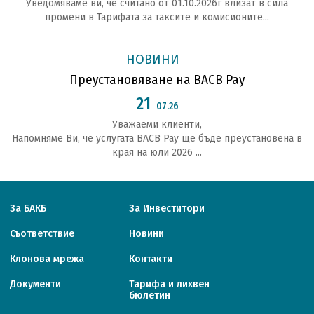
Уведомяваме ви, че считано от 01.10.2026г влизат в сила
промени в Тарифата за таксите и комисионите...
НОВИНИ
Преустановяване на BACB Pay
21
07.26
Уважаеми клиенти,
Напомняме Ви, че услугата BACB Pay ще бъде преустановена в
края на юли 2026 ...
За БАКБ
За Инвеститори
Съответствие
Новини
Клонова мрежа
Контакти
Документи
Тарифa и лихвен
бюлетин