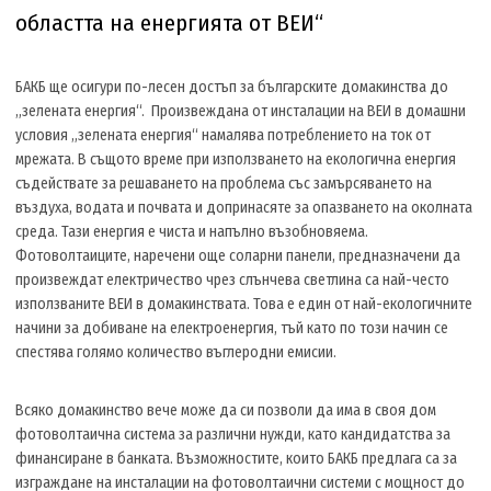
областта на енергията от ВЕИ“
БАКБ ще осигури по-лесен достъп за българските домакинства до
„зелената енергия“. Произвеждана от инсталации на ВЕИ в домашни
условия „зелената енергия“ намалява потреблението на ток от
мрежата. В същото време при използването на екологична енергия
съдействате за решаването на проблема със замърсяването на
въздуха, водата и почвата и допринасяте за опазването на околната
среда. Тази енергия е чиста и напълно възобновяема.
Фотоволтаиците, наречени още соларни панели, предназначени да
произвеждат електричество чрез слънчева светлина са най-често
използваните ВЕИ в домакинствата. Това е един от най-екологичните
начини за добиване на електроенергия, тъй като по този начин се
спестява голямо количество въглеродни емисии.
Всяко домакинство вече може да си позволи да има в своя дом
фотоволтаична система за различни нужди, като кандидатства за
финансиране в банката. Възможностите, които БАКБ предлага са за
изграждане на инсталации на фотоволтаични системи с мощност до