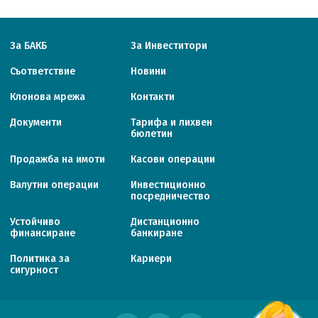
За БАКБ
За Инвеститори
Съответствие
Новини
Клонова мрежа
Контакти
Документи
Тарифa и лихвен
бюлетин
Продажба на имоти
Касови операции
Валутни операции
Инвестиционно
посредничество
Устойчиво
Дистанционно
финансиране
банкиране
Политика за
Кариери
сигурност