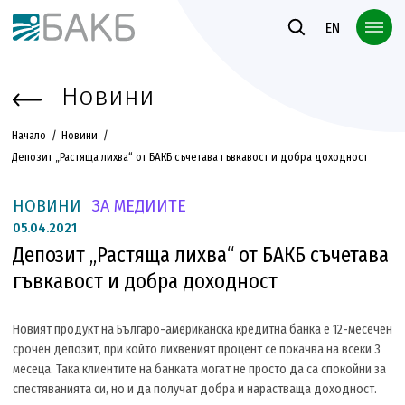
Към основното съдържание
EN
Новини
Начало
Новини
Депозит „Растяща лихва“ от БАКБ съчетава гъвкавост и добра доходност
НОВИНИ
ЗА МЕДИИТЕ
05.
04.2021
Депозит „Растяща лихва“ от БАКБ съчетава
гъвкавост и добра доходност
Новият продукт на Българо-американска кредитна банка е 12-месечен
срочен депозит, при който лихвеният процент се покачва на всеки 3
месеца. Така клиентите на банката могат не просто да са спокойни за
спестяванията си, но и да получат добра и нарастваща доходност.