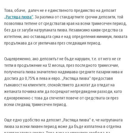
Това, обаче, далеч не е единственото предимство на депозит
„Растяща лихва“
. За разлика от стандартните срочни депозити, той
позволява теглене от средстватав края на всеки тримесечен период,
без да се загуби натрупаната лихва. Независимо какви средства са
изтеглени, ако оставащата сума е над определения минимум, лихвата
продължава да се увеличава през следващия период.
Същевременно, ако депозитът не бъде нарушен, т.е. от него не се
тегли в продължение на 12 месеца, през последното тримесечие,
получената лихва значително надвишава средните пазарни нива и
достига до 0,75% в лева и евро. „Растяща лихва“ предоставя
гъвкавост на клиентите, спокойствието да могат да отидат на
желаната почивка или да посрещнат непредвидени разходи, като
едновременно с това да спечелят повече от средствата си през
всеки следващ тримесечен период.
Още едно удобство на депозит „Растяща лихва“ е, че натрупаната
лихва за всеки лихвен период може да бъде изплатена в отделна