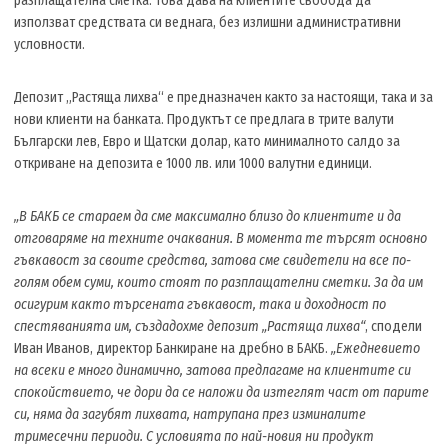
разплащателна сметка. Това дава на клиентите свобода да
използват средствата си веднага, без излишни административни
условности.
Депозит „Растяща лихва“ е предназначен както за настоящи, така и за
нови клиенти на банката. Продуктът се предлага в трите валути
Български лев, Евро и Щатски долар, като минималното салдо за
откриване на депозита е 1000 лв. или 1000 валутни единици.
„В БАКБ се стараем да сме максимално близо до клиентите и да
отговаряме на техните очаквания. В момента те търсят основно
гъвкавост за своите средства, затова сме свидетели на все по-
голям обем суми, които стоят по разплащателни сметки. За да им
осигурим както търсената гъвкавост, така и доходност по
спестяванията им, създадохме депозит „Растяща лихва“
, сподели
Иван Иванов, директор Банкиране на дребно в БАКБ.
„Ежедневието
на всеки е много динамично, затова предлагаме на клиентите си
спокойствието, че дори да се наложи да изтеглят част от парите
си, няма да загубят лихвата, натрупана през изминалите
тримесечни периоди. С условията по най-новия ни продукт