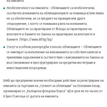
на Емисията
Необезпеченост на емисията - Облигациите са необезпечени,
съответно вземанията на облигационерите за главница и/или лихва
не са обезпечени, не са предмет на гаранция или друго
споразумение, с което се повишава ранга на вземанията.
Облигациите не са гарантирани от Фонда за гарантиране на
влоговете в банките по Закона за гарантиране на влоговете в
банките /https://www.dif.bg/bg/
Статут и особени разпоредби относно облигациите – Облигациите
се емитират за изпълнение на изискванията за собствен капитал и
приемливи задължения в съответствие с изискванията на Закона за
възстановяване и преструктуриране на кредитни институции и
инвестиционни посредници.
БАКБ ще предприеме всички необходими действия за регистриране на
емисията за търговия на „Сегмент за облигации“ на Основния пазар,
организиран от „Българска фондова борса” АД в срок не по-късно от
6 (шест) месеца от датата на емисията.