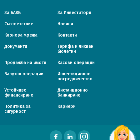
За БАКБ
За Инвеститори
Съответствие
Новини
Клонова мрежа
Контакти
Документи
Тарифa и лихвен
бюлетин
Продажба на имоти
Касови операции
Валутни операции
Инвестиционно
посредничество
Устойчиво
Дистанционно
финансиране
банкиране
Политика за
Кариери
сигурност