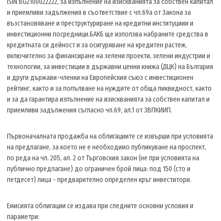
ISIN BG2100022222, за изпълнение на изискванията за собствен капитал
и приемливи задължения в съответствие с чл.69а от Закона за
възстановяване и преструктуриране на кредитни институциии и
инвестиционни посредници.БАКБ ще използва набраните средства в
кредитната си дейност и за осигуряване на кредитен растеж,
включително за финансиране на зелени проекти, зелени индустрии и
технологии, за инвестиции в държавни ценни книжа (ДЦК) на България
и други държави-членки на Европейския съюз с инвестиционен
рейтинг, както и за попълване на нуждите от обща ликвидност, както
и за да гарантира изпълнение на изискванията за собствен капитал и
приемливи задължения съгласно чл.69, ал.1 от ЗВПКИИП.
Първоначалната продажба на облигациите се извърши при условията
на предлагане, за което не е необходимо публикуване на проспект,
по реда на чл. 205, ал. 2 от Търговския закон (не при условията на
публично предлагане) до ограничен брой лица: под 150 (сто и
петдесет) лица - предварително определен кръг инвеститори.
Емисията облигации се издава при следните основни условия и
параметри: