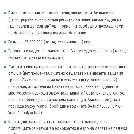
Вид на облигациите - обикновени, лихвоносни, безналични
(регистрирани в централния регистър на ценни книжа, воден от
„Централен депозитар“ АД), поименни, свободно прехвърляеми,
необезпечени, неконвертируеми облигации
Размер – 15 000 000 (петнадесет милиона) евро
Срочност и падеж на главницата – 84 (осемдесет и четири) месеца,
считано от датата на емисията
Лихва и начин на плащането ѝ - фиксиран годишен лихвен процент
от 5.0% (пет процента), считано от Датата на емисията, за целия
срок на Емисията, платима на шестмесечни купонни (лихвени)
плащания, изчислени на базата на проста лихва за отделните
шестмесечни периоди върху номиналната/ остатъчната стойност
на всяка облигация, при лихвена конвенция Реален брой дни в
периода върху Реален брой дни в годината (Actual/365L (ISMA –
Year, Actual/Actual)
Изплащане на главницата – плащането на главницата на
облигациите се извършва еднократно в евро на датата на падежа