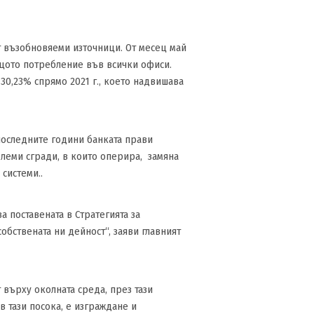
 възобновяеми източници. От месец май
бщото потребление във всички офиси.
30,23% спрямо 2021 г., което надвишава
последните години банката прави
леми сгради, в които оперира, замяна
системи..
 поставената в Стратегията за
обствената ни дейност“, заяви главният
 върху околната среда, през тази
в тази посока, е изграждане и