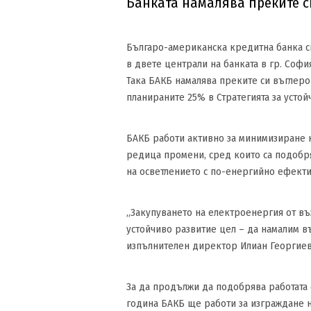
Банката намалява преките с
Българо-американска кредитна банка с
в двете централи на банката в гр. Соф
Така БАКБ намалява преките си въглерод
планираните 25% в Стратегията за устой
БАКБ работи активно за минимизиране н
редица промени, сред които са подобря
на осветлението с по-енергийно ефекти
„Закупуването на електроенергия от въ
устойчиво развитие цел – да намалим въ
изпълнителен директор Илиан Георгиев
За да продължи да подобрява работата с
година БАКБ ще работи за изграждане на