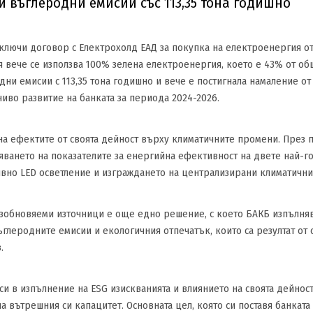
и въглеродни емисии със 113,35 тона годишно
ключи договор с Електрохолд ЕАД за покупка на електроенергия от
ия вече се използва 100% зелена електроенергия, което е 43% от о
ни емисии с 113,35 тона годишно и вече е постигнала намаление от 
чиво развитие на банката за периода 2024-2026.
а ефектите от своята дейност върху климатичните промени. През 
ването на показателите за енергийна ефективност на двете най-го
вно LED осветление и изграждането на централизирани климатични 
зобновяеми източници е още едно решение, с което БАКБ изпълнява
глеродните емисии и екологичния отпечатък, които са резултат от с
.
и в изпълнение на ESG изискванията и влиянието на своята дейност
 вътрешния си капацитет. Основната цел, която си поставя банката 