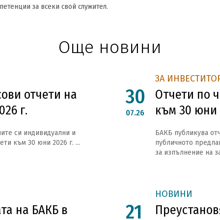
етенции за всеки свой служител.
Още новини
ЗА ИНВЕСТИТО
30
ови отчети на
Отчети по ч
26 г.
към 30 юни 
07.26
ите си индивидуални и
БАКБ публикува отче
и към 30 юни 2026 г. ...
публичното предлаг
за изпълнение на з
НОВИНИ
21
та на БАКБ в
Преустанов