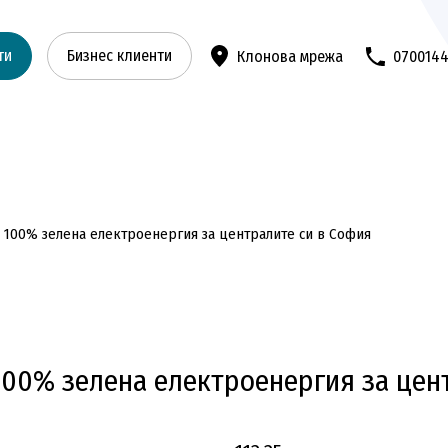
ти
Бизнес клиенти
Клонова мрежа
070014
 100% зелена електроенергия за централите си в София
100% зелена електроенергия за цен