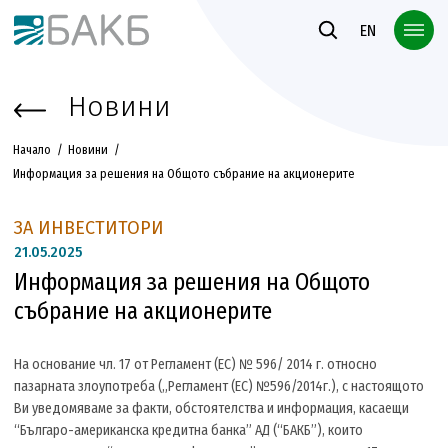
Към основното съдържание
EN
Новини
Начало
Новини
Информация за решения на Общото събрание на акционерите
ЗА ИНВЕСТИТОРИ
21.
05.2025
Информация за решения на Общото
събрание на акционерите
На основание чл. 17 от Регламент (ЕС) № 596/ 2014 г. относно
пазарната злоупотреба („Регламент (ЕС) №596/2014г.), с настоящото
Ви уведомяваме за факти, обстоятелства и информация, касаещи
“Българо-американска кредитна банка” АД (“БАКБ”), които