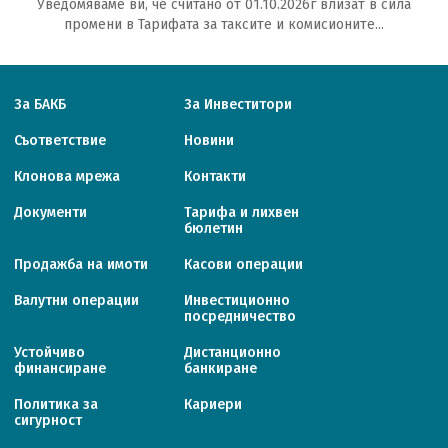
Уведомяваме ви, че считано от 01.10.2026г влизат в сила
промени в Тарифата за таксите и комисионите...
За БАКБ
За Инвеститори
Съответствие
Новини
Клонова мрежа
Контакти
Документи
Тарифa и лихвен
бюлетин
Продажба на имоти
Касови операции
Валутни операции
Инвестиционно
посредничество
Устойчиво
Дистанционно
финансиране
банкиране
Политика за
Кариери
сигурност