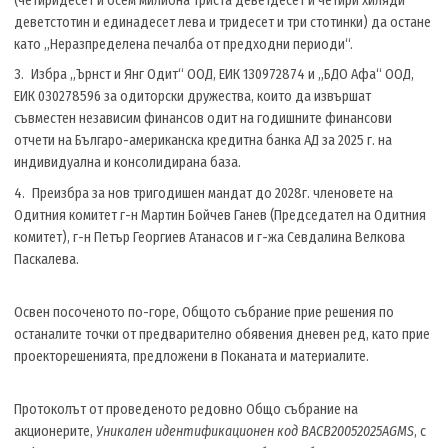
(четиридесет и осем милиона триста деветдесет и четири хиляди
деветстотин и единадесет лева и тридесет и три стотинки) да остане
като „Неразпределена печалба от предходни периоди“.
Избра „Ърнст и Янг Одит“ ООД, ЕИК 130972874 и „БДО Афа“ ООД,
ЕИК 030278596 за одиторски дружества, които да извършат
съвместен независим финансов одит на годишните финансови
отчети на Българо-американска кредитна банка АД за 2025 г. на
индивидуална и консолидирана база.
Преизбра за нов тригодишен мандат до 2028г. членовете на
Одитния комитет г-н Мартин Бойчев Ганев (Председател на Одитния
комитет), г-н Петър Георгиев Атанасов и г-жа Севдалина Велкова
Паскалева.
Освен посоченото по-горе, Общото събрание прие решения по
останалите точки от предварително обявения дневен ред, като прие
проекторешенията, предложени в Поканата и материалите.
Протоколът от проведеното редовно Общо събрание на
акционерите,
Уникален идентификационен код BACB20052025AGMS
, с