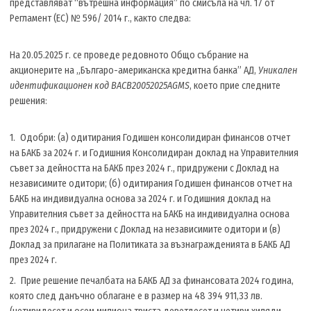
представляват “вътрешна информация” по смисъла на чл. 17 от
Регламент (ЕС) № 596/ 2014 г., както следва:
На 20.05.2025 г. се проведе редовното Общо събрание на
акционерите на „Българо-американска кредитна банка” АД,
Уникален
идентификационен код BACB20052025AGMS
, което прие следните
решения:
Одобри: (а) одитирания Годишен консолидиран финансов отчет
на БАКБ за 2024 г. и Годишния Консолидиран доклад на Управителния
съвет за дейността на БАКБ през 2024 г., придружени с Доклад на
независимите одитори; (б) одитирания Годишен финансов отчет на
БАКБ на индивидуална основа за 2024 г. и Годишния доклад на
Управителния съвет за дейността на БАКБ на индивидуална основа
през 2024 г., придружени с Доклад на независимите одитори и (в)
Доклад за прилагане на Политиката за възнагражденията в БАКБ АД
през 2024 г.
Прие решение печалбата на БАКБ АД за финансовата 2024 година,
която след данъчно облагане е в размер на 48 394 911,33 лв.