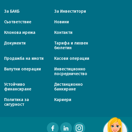
За БАКБ
За Инвеститори
Съответствие
Новини
Клонова мрежа
Контакти
Документи
Тарифa и лихвен
бюлетин
Продажба на имоти
Касови операции
Валутни операции
Инвестиционно
посредничество
Устойчиво
Дистанционно
финансиране
банкиране
Политика за
Кариери
сигурност