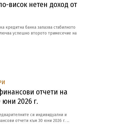
по-висок нетен доход от
ка кредитна банка запазва стабилното
ключва успешно второто тримесечие на
РИ
инансови отчети на
 юни 2026 г.
едварителните си индивидуални и
нсови отчети към 30 юни 2026 г. ...