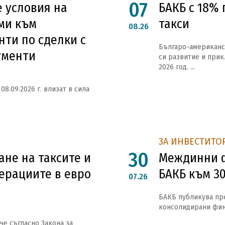
07
 условия на
БАКБ с 18% 
ми към
такси
08.26
нти по сделки с
Българо-американс
ументи
си развитие и при
2026 год. ...
08.09.2026 г. влизат в сила
ЗА ИНВЕСТИТО
30
не на таксите и
Междинни ф
ерациите в евро
БАКБ към 30
07.26
БАКБ публикува пр
консолидирани фина
че съгласно Закона за