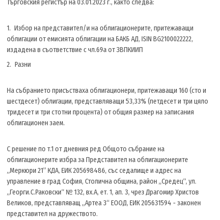
Търговския регистър на 03.01.2023 г., както следва:
Избор на представител/и на облигационерите, притежаващи
облигации от емисията облигации на БАКБ АД, ISIN BG2100022222,
издадена в съответствие с чл.69а от ЗВПКИИП
Разни
На събранието присъстваха облигационери, притежаващи 160 (сто и
шестдесет) облигации, представляващи 53,33% (петдесет и три цяло
тридесет и три стотни процента) от общия размер на записания
облигационен заем.
С решение по т.1 от дневния ред Общото събрание на
облигационерите избра за Представител на облигационерите
„Меркюри 21” КДА, ЕИК 205698486, със седалище и адрес на
управление в град София, Столична община, район „Средец“, ул.
„Георги.С.Раковски“ № 132, вх.А, ет. 1, ап. 3, чрез Драгомир Христов
Великов, представляващ „Артеа 3“ ЕООД, ЕИК 205631594 - законен
представител на дружеството.