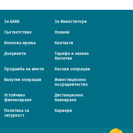
За БАКБ
За Инвеститори
Съответствие
Новини
Клонова мрежа
Контакти
Документи
Тарифa и лихвен
бюлетин
Продажба на имоти
Касови операции
Валутни операции
Инвестиционно
посредничество
Устойчиво
Дистанционно
финансиране
банкиране
Политика за
Кариери
сигурност