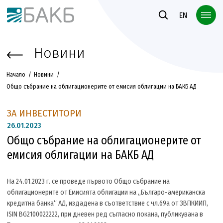
Към основното съдържание
EN
Новини
Начало
Новини
Общо събрание на облигационерите от емисия облигации на БАКБ АД
ЗА ИНВЕСТИТОРИ
26.
01.2023
Общо събрание на облигационерите от
емисия облигации на БАКБ АД
На 24.01.2023 г. се проведе първото Общо събрание на
облигационерите от Емисията облигации на „Българо-американска
кредитна банка“ АД, издадена в съответствие с чл.69а от ЗВПКИИП,
ISIN BG2100022222, при дневен ред съгласно покана, публикувана в