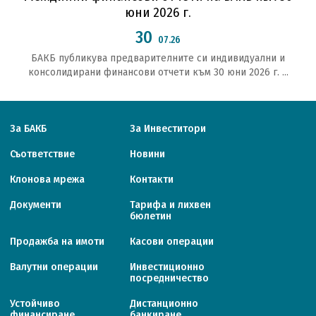
юни 2026 г.
30
07.26
БАКБ публикува предварителните си индивидуални и
консолидирани финансови отчети към 30 юни 2026 г. ...
За БАКБ
За Инвеститори
Съответствие
Новини
Клонова мрежа
Контакти
Документи
Тарифa и лихвен
бюлетин
Продажба на имоти
Касови операции
Валутни операции
Инвестиционно
посредничество
Устойчиво
Дистанционно
финансиране
банкиране