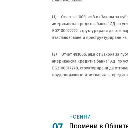
БАКБ публикува:
(1) Отчет чл.100б, ал.8 от Закона за п
американска кредитна банка“ АД по усл
BG2100022222, структурирани да отговаря
възстановяване и преструктуриране на
(2) Отчет чл.100б, ал.8 от Закона за п
американска кредитна банка“ АД по усл
BG2100017248, структурирани да отговар
пруденциалните изисквания за кредитн
НОВИНИ
07
Промени в Общите