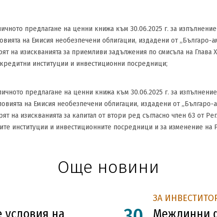
убличното предлагане на ценни книжа към 30.06.2025 г. за изпълнени
овията на Емисия необезпечени облигации, издадени от „Българо-а
т на изискванията за приемливи задължения по смисъла на Глава XIII
 кредитни институции и инвестиционни посредници;
убличното предлагане на ценни книжа към 30.06.2025 г. за изпълнени
овията на Емисия необезпечени облигации, издадени от „Българо-а
ят на изискванията за капитал от втори ред съгласно член 63 от Ре
ите институции и инвестиционните посредници и за изменение на Р
Още новини
ЗА ИНВЕСТИТО
30
 условия на
Междинни ф