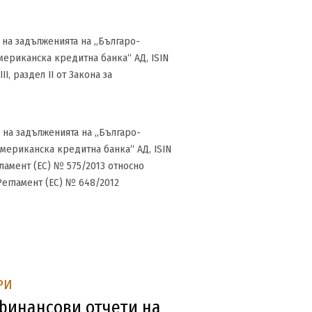
е на задълженията на „Българо-
мериканска кредитна банка“ АД, ISIN
, раздел II от Закона за
е на задълженията на „Българо-
мериканска кредитна банка“ АД, ISIN
гламент (ЕС) № 575/2013 относно
егламент (ЕС) № 648/2012
РИ
инансови отчети на