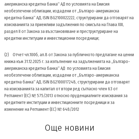
американска кредитна банка“ АД по условията на Емисия
необезпечени облигации, издадени от „Българо-американска
кредитна банка“ АД, ISIN BG2100022222, структурирани да отговарят на
изискванията за приемливи задължения по смисъла на Глава XIII,
раздел II от Закона за възстановяване и преструктуриране на
кредитни институции и инвестиционни посредници;
(2) Отчет чл.100б, ал.8 от Закона за публичното предлагане на ценни
книжа към 31.12.2025 г. за изпълнение на задълженията на „Българо-
американска кредитна банка“ АД по условията на Емисия
необезпечени облигации, издадени от „Българо-американска
кредитна банка“ АД, ISIN BG2100017248, структурирани да отговарят
на изискванията за капитал от втори ред съгласно член 63 от
Регламент (ЕС) № 575/2013 относно пруденциалните изисквания за
кредитните институции и инвестиционните посредници и за
изменение на Регламент (ЕС) № 648/2012
Още новини