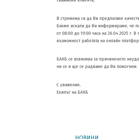
Уважаеми клиенти,
В стремежа си да Ви предлагаме качест
Бихме искали да Ви информираме, че по
от 08:00 до 19:00 часа на 26.04.2025 г
възможност работата на онлайн платфо
БАКБ се извинява за причиненото неудо
ни се и ще се радваме да Ви помогнем.
С уважение,
Екипът на БАКБ
НОВИНИ