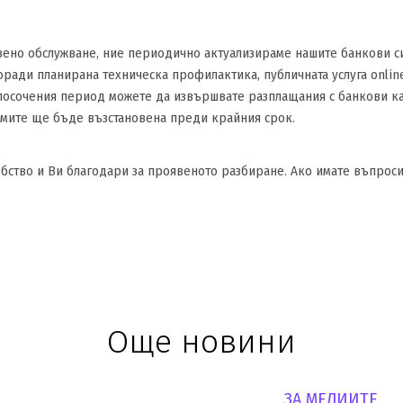
вено обслужване, ние периодично актуализираме нашите банкови с
ради планирана техническа профилактика, публичната услуга onlin
. В посочения период можете да извършвате разплащания с банкови ка
рмите ще бъде възстановена преди крайния срок.
бство и Ви благодари за проявеното разбиране. Ако имате въпроси
Още новини
ЗА МЕДИИТЕ