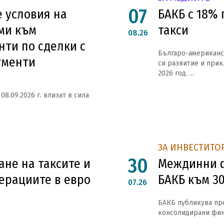
07
 условия на
БАКБ с 18% 
ми към
такси
08.26
нти по сделки с
Българо-американс
ументи
си развитие и при
2026 год. ...
08.09.2026 г. влизат в сила
ЗА ИНВЕСТИТО
30
не на таксите и
Междинни ф
ерациите в евро
БАКБ към 30
07.26
БАКБ публикува пр
консолидирани фина