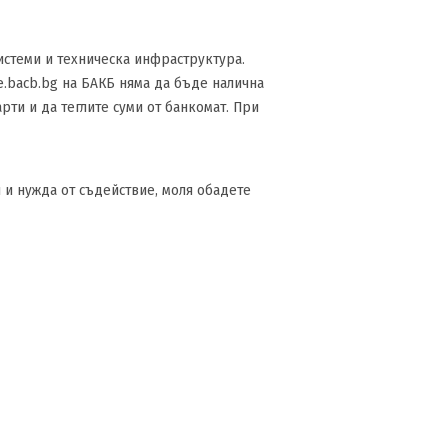
истеми и техническа инфраструктура.
e.bacb.bg на БАКБ няма да бъде налична
рти и да теглите суми от банкомат. При
 и нужда от съдействие, моля обадете