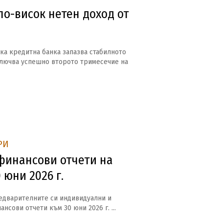
по-висок нетен доход от
ка кредитна банка запазва стабилното
ключва успешно второто тримесечие на
РИ
инансови отчети на
 юни 2026 г.
едварителните си индивидуални и
нсови отчети към 30 юни 2026 г. ...