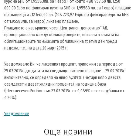
курс на БНБ от 1,95583лв. за 1 евро), от които 488 957,50 лв. (250
000,00 Евро по фиксиран курс на БНБ от 1,95583 лв. за 1 евро) плащане
по главница и 212 645,60 лв. (108 723,97 Евро по фиксиран курс на БНБ
от 1.95583лв. за 1евро) лихвено плащане.
Плащането е извършено чрез „Централен депозитар“ АД,
пропорционално между облигационерите, вписани в книгата на
облигационерите по емисията облигации на третия ден преди
падежа, т.е., на дата 20 март 2015 г.
Уведомяваме Ви, че лихвеният процент, приложим за периода от
25.03.2015г. до датата на следващо лихвено плащане – 25.09.2015г.
включително, се определя на ниво 4,289% /четири цяло двеста
осемдесет и девет хилядни процента/ на годишна база
(Шестмесечен Euribor към 23.03.2015г. от 0,089% плюс надбавка от
4,20%).
Уведомление
Още новини