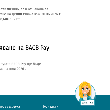
ти чл.1006, ал.8 от Закона за
ане на ценни книжа към 30.06.2026 г.
адълженията...
яване на BACB Pay
слугата BACB Pay ще бъде
я на юли 2026 ...
онова мрежа
Контакти