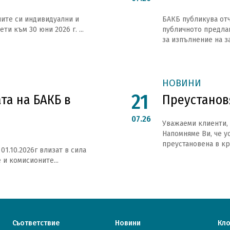
ите си индивидуални и
БАКБ публикува отче
и към 30 юни 2026 г. ...
публичното предлаг
за изпълнение на з
НОВИНИ
21
та на БАКБ в
Преустанов
07.26
Уважаеми клиенти,
Напомняме Ви, че у
преустановена в кра
01.10.2026г влизат в сила
 и комисионите...
Съответствие
Новини
Кл