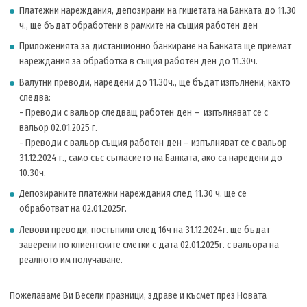
Платежни нареждания, депозирани на гишетата на Банката до 11.30
ч., ще бъдат обработени в рамките на същия работен ден
Приложенията за дистанционно банкиране на Банката ще приемат
нареждания за обработка в същия работен ден до 11.30ч.
Валутни преводи, наредени до 11.30ч., ще бъдат изпълнени, както
следва:
- Преводи с вальор следващ работен ден – изпълняват се с
вальор 02.01.2025 г.
- Преводи с вальор същия работен ден – изпълняват се с вальор
31.12.2024 г., само със съгласието на Банката, ако са наредени до
10.30ч.
Депозираните платежни нареждания след 11.30 ч. ще се
обработват на 02.01.2025г.
Левови преводи, постъпили след 16ч на 31.12.2024г. ще бъдат
заверени по клиентските сметки с дата 02.01.2025г. с вальора на
реалното им получаване.
Пожелаваме Ви Весели празници, здраве и късмет през Новата