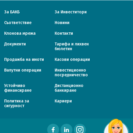
За БАКБ
За Инвеститори
Съответствие
Новини
Клонова мрежа
Контакти
Документи
Тарифa и лихвен
бюлетин
Продажба на имоти
Касови операции
Валутни операции
Инвестиционно
посредничество
Устойчиво
Дистанционно
финансиране
банкиране
Политика за
Кариери
сигурност