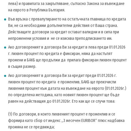
лева) и правилата за закръгляване, съгласно Закона за въвеждане
на еврото в Република България.
Във връзка с превалутирането на остатъчната главница по кредита
Ви, не са необходими допълнителни действия от Ваша страна.
Действащите договори за кредит остават валидни и в сила при
непроменени условия и не се изисква преподписването им.
Ако договореният в договора Ви за кредит в лева преди 01.01.2026
г. лихвен процент по кредита е фиксиран, няма да настъпят
промени и БАКБ ще продължи да прилага фиксиран лихвен процент
в същия размер.
Ако договореният в договора Ви за кредит преди 01.01.2026 г.
лихвен процент по кредита е променлив, БАКБ ще преизчисли
лихвения процент към датата на въвеждане на еврото (01.01.2026г.)
по определена методика, като новият лихвен процент ще бъде
равен на действащия до 01.01.2026г. Ето как ще се случи това:
(1) По договори, в които лихвеният процент е променлив и се
формира като сбор от индекс „3 месечен EURIBOR“ плюс надбавка
промяна не се предвижда;