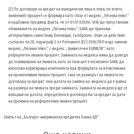
(2) По договори за кредит на юридически лица в лева, по които
лихвеният процент се формира като сбор от индекс „Леониа плюс“
и надбавка, предвид факта, че от 01.01.02026г. БНБ ще преустанови
обявяването на индекс „Леониа плюс“, БАКБ ще приложи
алтернативен заместващ бенчмарк, съобразно план за действия
съгласно чл.28, параграф 2 от Регламент (ЕС) 2016/1011 и ще замени
индекс „Леониа плюс“ с индекс „тримесечен EURIBOR”, като
референтен лихвен процент. Замяната на индекса няма да доведе
до повишаване на лихвата, като за тази цел е възможно БАКБ да
използва коригираща компонента във формулата за изчисляване
на променливия лихвен процент, така че размерът на лихвата по
договора за кредит към датата на замяна на индекса да е равна
на размера на лихвата преди замяната. Замяната на индекса ще се
извърши на датата, определена в договора Ви за кредит за дата
на промяна на референтния лихвен процент.
Екипът на „Българо-американска кредитна банка АД“