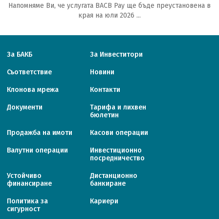
Напомняме Ви, че услугата BACB Pay ще бъде преустановена в
края на юли 2026 ...
За БАКБ
За Инвеститори
Съответствие
Новини
Клонова мрежа
Контакти
Документи
Тарифa и лихвен
бюлетин
Продажба на имоти
Касови операции
Валутни операции
Инвестиционно
посредничество
Устойчиво
Дистанционно
финансиране
банкиране
Политика за
Кариери
сигурност