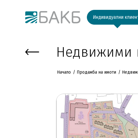
Към основното съдържание
Индивидуални клиен
Недвижими 
Начало
Продажба на имоти
Недвиж