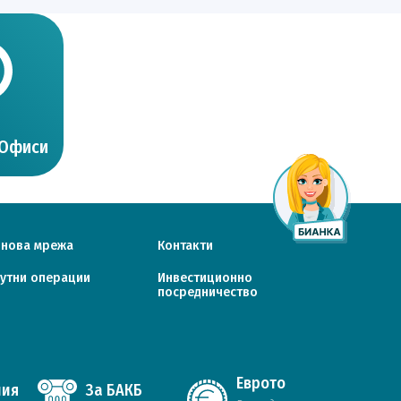
 Офиси
онова мрежа
Контакти
утни операции
Инвестиционно
посредничество
Еврото
ния
За БАКБ