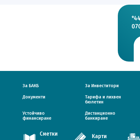
*4
07
За БАКБ
За Инвеститори
Документи
Тарифa и лихвен
бюлетин
Устойчиво
Дистанционно
финансиране
банкиране
Сметки
Карти