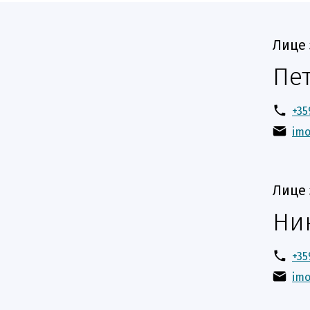
Лице 
Пе
+35
im
Лице 
Ни
+35
im