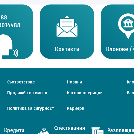
488
0014488
Контакти
Клонове /
Съответствие
Новини
Кл
Продажба на имоти
Касови операции
Вал
Политика за сигурност
Кариери
Спестявания
Кредити
Разплаща