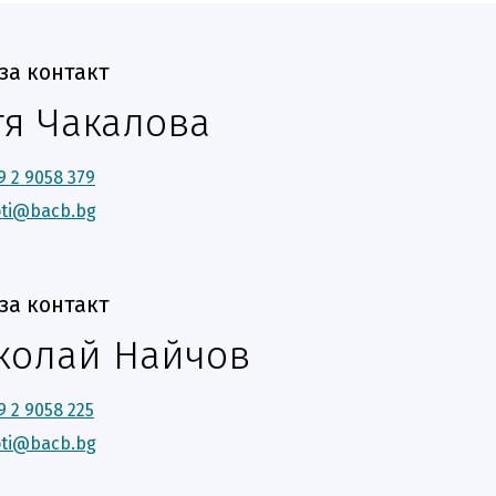
за контакт
тя Чакалова
9 2 9058 379
oti@bacb.bg
за контакт
колай Найчов
9 2 9058 225
oti@bacb.bg