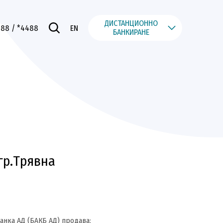
ДИСТАНЦИОННО
488
/ *4488
EN
БАНКИРАНЕ
гр.Трявна
анка АД (БАКБ АД) продава: