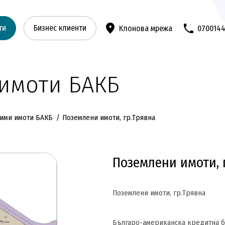
ти
Бизнес клиенти
Клонова мрежа
070014
имоти БАКБ
ими имоти БАКБ
Поземлени имоти, гр.Трявна
Поземлени имоти, 
Поземлени имоти, гр.Трявна
Българо-американска кредитна б