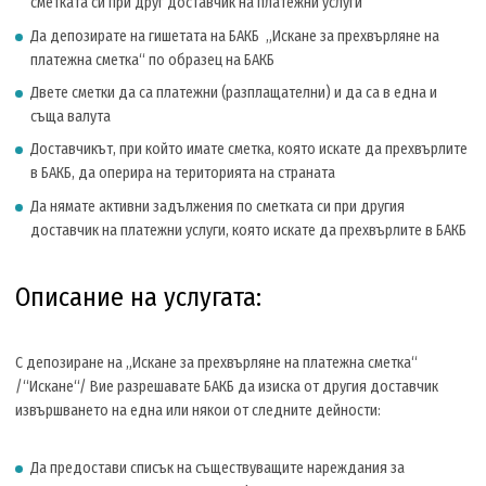
сметката си при друг доставчик на платежни услуги
Да депозирате на гишетата на БАКБ „Искане за прехвърляне на
платежна сметка“ по образец на БАКБ
Двете сметки да са платежни (разплащателни) и да са в една и
съща валута
Доставчикът, при който имате сметка, която искате да прехвърлите
в БАКБ, да оперира на територията на страната
Да нямате активни задължения по сметката си при другия
доставчик на платежни услуги, която искате да прехвърлите в БАКБ
Описание на услугата:
С депозиране на „Искане за прехвърляне на платежна сметка“
/“Искане“/ Вие разрешавате БАКБ да изиска от другия доставчик
извършването на една или някои от следните дейности:
Да предостави списък на съществуващите нареждания за