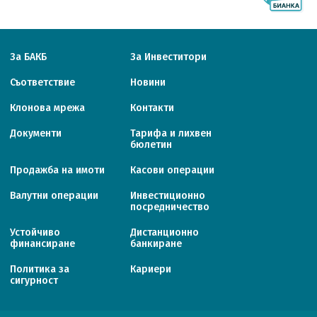
За БАКБ
За Инвеститори
Съответствие
Новини
Клонова мрежа
Контакти
Документи
Тарифa и лихвен
бюлетин
Продажба на имоти
Касови операции
Валутни операции
Инвестиционно
посредничество
Устойчиво
Дистанционно
финансиране
банкиране
Политика за
Кариери
сигурност