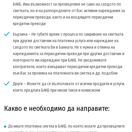
БАКБ. Има възможност за прехвърляне не само на салдото по
сметката, но и на разпоредените от Вас активни нареждания за
периодични преводи, както и на входящите периодични
кредитни преводи
Бързина – Не губите време с процеса по закриване на сметката
при другия доставчик на платежна услуга или нареждане на
салдото по сметката Ви в Банката. Не е нужна и отмяна на
нарежданията за периодични преводи при другия доставчик и
повторното им нареждане при БАКБ. Не уведомявате
контрагенти, които извършват периодични кредитни преводи
към Вас за промяна на платежната ви сметка и др. подобни
Други – Можете да се възползвате от всички продукти и услуги,
които предлага БАКБ при ниски такси и комисиони
Какво е необходимо да направите:
Да имате платежна сметка в БАКБ, по която искате да прехвърлите