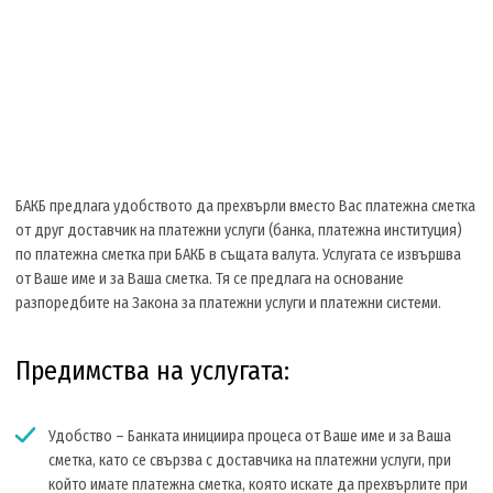
БАКБ предлага удобството да прехвърли вместо Вас платежна сметка
от друг доставчик на платежни услуги (банка, платежна институция)
по платежна сметка при БАКБ в същата валута. Услугата се извършва
от Ваше име и за Ваша сметка. Тя се предлага на основание
разпоредбите на Закона за платежни услуги и платежни системи.
Предимства на услугата:
Удобство – Банката инициира процеса от Ваше име и за Ваша
сметка, като се свързва с доставчика на платежни услуги, при
който имате платежна сметка, която искате да прехвърлите при