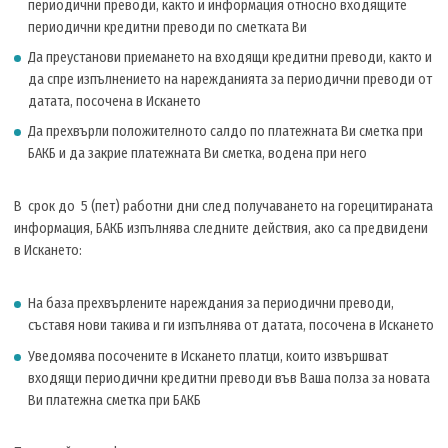
периодични преводи, както и информация относно входящите
периодични кредитни преводи по сметката Ви
Да преустанови приемането на входящи кредитни преводи, както и
да спре изпълнението на нарежданията за периодични преводи от
датата, посочена в Искането
Да прехвърли положителното салдо по платежната Ви сметка при
БАКБ и да закрие платежната Ви сметка, водена при него
В срок до 5 (пет) работни дни след получаването на горецитираната
информация, БАКБ изпълнява следните действия, ако са предвидени
в Искането:
На база прехвърлените нареждания за периодични преводи,
съставя нови такива и ги изпълнява от датата, посочена в Искането
Уведомява посочените в Искането платци, които извършват
входящи периодични кредитни преводи във Ваша полза за новата
Ви платежна сметка при БАКБ