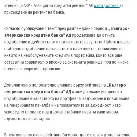
агенция „БАКР - Агенция за кредитен рейтинг“ АД
методология
за
присъждане на рейтинг на банка.
Съгласно публикувания текст през разглеждания период
„Българо-
американска кредитна банка“ АД
продължава да отчита
подобрение в дейността си и постигнатите резултати. Наблюдава се
стабилно подобрение на качеството на активите с понижение на
нивото на необслужваните кредити в портфейла, които все още
остават на сравнително високо за системата равнище, при по-ниска
степен на покритие с провизии.
Допълнително положително влияние върху рейтинга на
„Българо-
американска кредитна банка“ АД
може да окаже ускореното
подобряване в качеството на портфейла, задържане и повишаване
на генерираната печалба и на показателите за доходност, като
успоредно с това се поддържат стабилни нива на капиталова
адекватност и ликвидност.
В негативна посока на рейтинга би могло да се отрази допълнително