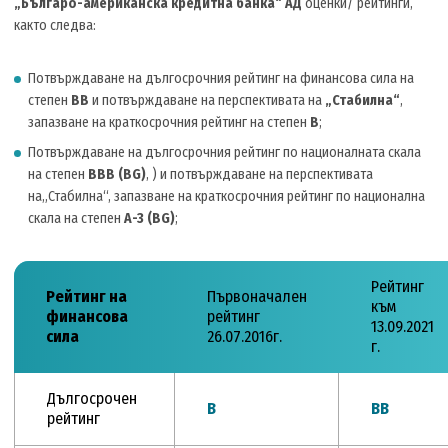
„Българо-американска кредитна банка“ АД
оценки/ рейтинги,
както следва:
Потвърждаване на дългосрочния рейтинг на финансова сила на
степен
ВВ
и
потвърждаване на перспективата на
„Стабилна“
,
запазване на краткосрочния рейтинг на степен
В
;
Потвърждаване на дългосрочния рейтинг по националната скала
на степен
ВВВ (BG)
, ) и потвърждаване на перспективата
на„Стабилна“, запазване на краткосрочния рейтинг по национална
скала на степен
А-3 (BG)
;
Рейтинг
Рейтинг на
Първоначален
към
финансова
рейтинг
13.09.2021
сила
26.07.2016г.
г.
Дългосрочен
В
ВВ
рейтинг