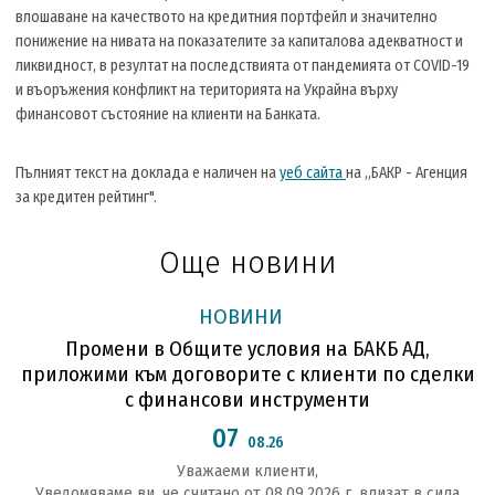
влошаване на качеството на кредитния портфейл и значително
понижение на нивата на показателите за капиталова адекватност и
ликвидност, в резултат на последствията от пандемията от COVID-19
и въоръжения конфликт на територията на Украйна върху
финансовот състояние на клиенти на Банката.
Пълният текст на доклада е наличен на
уеб сайта
на „БАКР - Агенция
за кредитен рейтинг".
Още новини
НОВИНИ
Промени в Общите условия на БАКБ АД,
приложими към договорите с клиенти по сделки
с финансови инструменти
07
08.26
Уважаеми клиенти,
Уведомяваме ви, че считано от 08.09.2026 г. влизат в сила