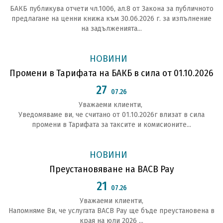
БАКБ публикува отчети чл.1006, ал.8 от Закона за публичното
предлагане на ценни книжа към 30.06.2026 г. за изпълнение
на задълженията...
НОВИНИ
Промени в Тарифата на БАКБ в сила от 01.10.2026
27
07.26
Уважаеми клиенти,
Уведомяваме ви, че считано от 01.10.2026г влизат в сила
промени в Тарифата за таксите и комисионите...
НОВИНИ
Преустановяване на BACB Pay
21
07.26
Уважаеми клиенти,
Напомняме Ви, че услугата BACB Pay ще бъде преустановена в
края на юли 2026 ...