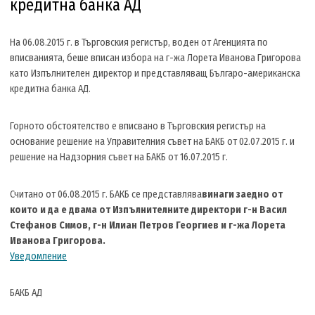
кредитна банка АД
На 06.08.2015 г. в Търговския регистър, воден от Агенцията по
вписванията, беше вписан избора на г-жа Лорета Иванова Григорова
като Изпълнителен директор и представляващ Българо-американска
кредитна банка АД.
Горното обстоятелство е вписвано в Търговския регистър на
основание решение на Управителния съвет на БАКБ от 02.07.2015 г. и
решение на Надзорния съвет на БАКБ от 16.07.2015 г.
Считано от 06.08.2015 г. БАКБ се представлява
винаги заедно от
които и да е двама от Изпълнителните директори г-н Васил
Стефанов Симов, г-н Илиан Петров Георгиев и г-жа Лорета
Иванова Григорова.
Уведомление
БАКБ АД