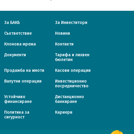
За БАКБ
За Инвеститори
Съответствие
Новини
Клонова мрежа
Контакти
Документи
Тарифa и лихвен
бюлетин
Продажба на имоти
Касови операции
Валутни операции
Инвестиционно
посредничество
Устойчиво
Дистанционно
финансиране
банкиране
Политика за
Кариери
сигурност