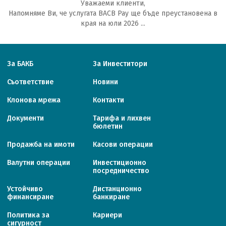
Уважаеми клиенти,
Напомняме Ви, че услугата BACB Pay ще бъде преустановена в
края на юли 2026 ...
За БАКБ
За Инвеститори
Съответствие
Новини
Клонова мрежа
Контакти
Документи
Тарифa и лихвен
бюлетин
Продажба на имоти
Касови операции
Валутни операции
Инвестиционно
посредничество
Устойчиво
Дистанционно
финансиране
банкиране
Политика за
Кариери
сигурност