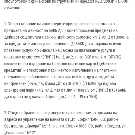
злоупотреби с финансови инструменти и Наредба № 2/2003г. на КФН,
а именно:
1. Общо събрание на акционерите прие решение за промяна в
предмета на дейност на БАКБ АД, с които промени предметa на
дейност се допълва с всички дейности съгласно чл. 2, ал. 2 от Закона
за кредитните институции, а именно: (1) БАКБ да извършва всички
платежни услуги по смисъла на Закона за платежните услуги и
платежните системи (ЗПУПС) (чл.2, ал.2, т.1 от ЗКИ и чл.4 от ЗПУПС),
включително издаване на банкови платежни карти (дебитни и
кредитни) и електронни пари, както и изпълнение на платежни
операции чрез банкови платежни карти и или други подобни
инструменти (чл.4, т.4, буква „б” от ЗПУПС); (2) БАКБ да издава
електронни пари (чл.2, ал.2, т.13 от ЗКИ и Глава V от ЗПУПС) и (3) БАКБ
да отдава под наем сейфове (чл.2, ал.2, т.15 от ЗКИ).
2. Общо събрание на акционерите прие решение за промяна на
адреса на управление на Банката от „гр. София 1504, СО, район
Средец, ул. „Кракра” № 16” на „гр. София 1000, СО, район Средец, ул.
„Славянска” № 2”.