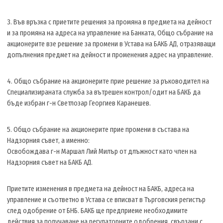
3. Във връзка с приетите решения за промяна в предмета на дейност
и за промяна на адреса на управление на Банката, Общо събрание на
акционерите взе решение за промени в Устава на БАКБ АД, отразяващи
допълнения предмет на дейност и променения адрес на управление.
4. Общо събрание на акционерите прие решение за ръководител на
Специализираната служба за вътрешен контрол/одит на БАКБ да
бъде избран г-н Светлозар Георгиев Каранешев.
5. Общо събрание на акционерите прие промени в състава на
Надзорния съвет, а именно:
Освобождава г-н Маршал Лий Милър от длъжност като член на
Надзорния съвет на БАКБ АД.
Приетите изменения в предмета на дейност на БАКБ, адреса на
управление и съответно в Устава се вписват в Търговския регистър
след одобрение от БНБ. БАКБ ще предприеме необходимите
действия за получаване на регулаторните одобрения, свързани с