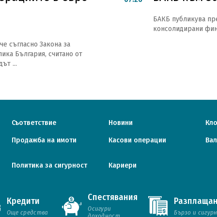
БАКБ публикува пр
консолидирани фина
че съгласно Закона за
ика България, считано от
ът ...
Съответствие
Новини
Кл
Продажба на имоти
Касови операции
Вал
Политика за сигурност
Кариери
Спестявания
Кредити
Разплаща
Осигури
Карта на сайта
 права запазени.
Още средства
Бързо и сигур
доходност