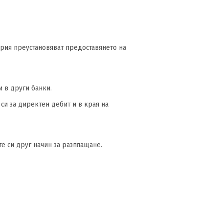
гария преустановяват предоставянето на
 в други банки.
 си за директен дебит и в края на
те си друг начин за разплащане.