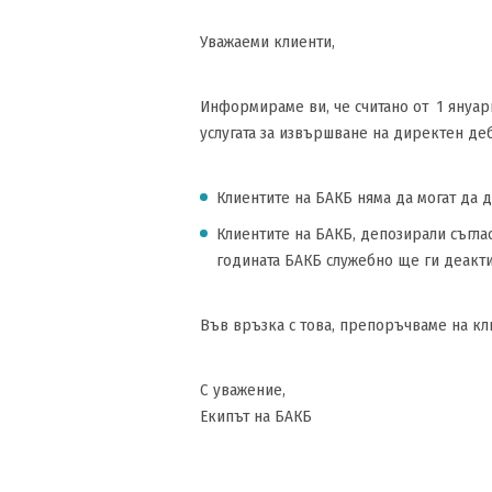
Уважаеми клиенти,
Информираме ви, че считано от 1 януари
услугата за извършване на директен деби
Клиентите на БАКБ няма да могат да 
Клиентите на БАКБ, депозирали съглас
годината БАКБ служебно ще ги деакт
Във връзка с това, препоръчваме на кли
С уважение,
Екипът на БАКБ