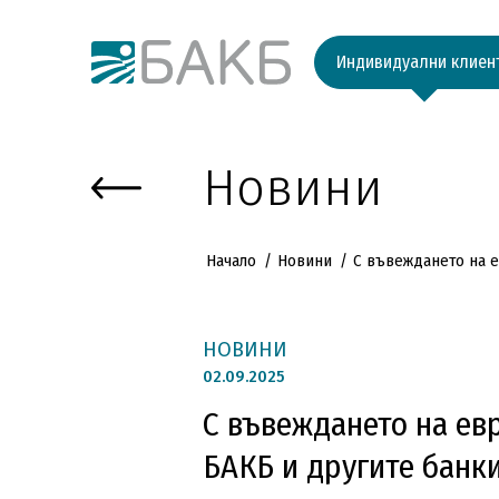
Към основното съдържание
Индивидуални клиен
Новини
Начало
Новини
С въвеждането на е
НОВИНИ
02.
09.2025
С въвеждането на евр
БАКБ и другите банк