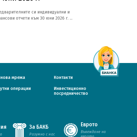
едварителните си индивидуални и
нсови отчети към 30 юни 2026 г. ...
онова мрежа
Контакти
утни операции
Инвестиционно
посредничество
Еврото
ния
За БАКБ
Въвеждане на
Design & Development:
Studio X
но
Разумно с нас
еврото