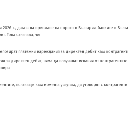
 2026 г., датата на приемане на еврото в България, банките в Бъл
т. Това означава, че:
депозират платежни нареждания за директен дебит към контрагенти
ия за директен дебит, няма да получават искания от контрагентите
ивира.
ентите, ползващи към момента услугата, да уговорят с контрагенти