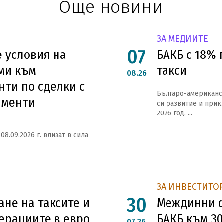
Още новини
ЗА МЕДИИТЕ
07
 условия на
БАКБ с 18% 
ми към
такси
08.26
нти по сделки с
Българо-американс
ументи
си развитие и при
2026 год. ...
08.09.2026 г. влизат в сила
ЗА ИНВЕСТИТО
30
не на таксите и
Междинни ф
ерациите в евро
БАКБ към 30
07.26