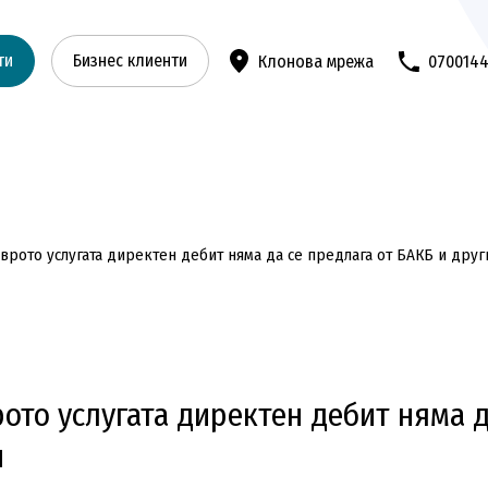
ти
Бизнес клиенти
Клонова мрежа
070014
врото услугата директен дебит няма да се предлага от БАКБ и друг
ото услугата директен дебит няма д
и