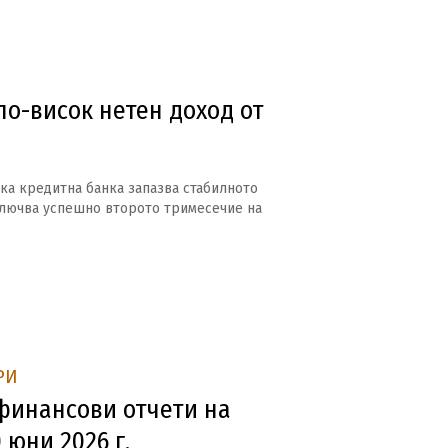
по-висок нетен доход от
ка кредитна банка запазва стабилното
ключва успешно второто тримесечие на
РИ
инансови отчети на
 юни 2026 г.