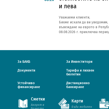
и лева
Уважаеми клиенти,
Бихме искали да ви уведомим, 
въвеждане на еврото в Републ
08.08.2026 г. приключва период
За БАКБ
За Инвеститори
Документи
Тарифa и лихвен
бюлетин
Устойчиво
Дистанционно
финансиране
банкиране
Сметки
Карти
Акаунт в
Българо-американска кредитна банка © 2026. Всички
Бъди мобилен
банката