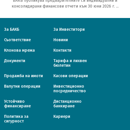
БАКБ публикува предварителните си индивидуални и
консолидирани финансови отчети към 30 юни 2026 г. ...
За БАКБ
За Инвеститори
Съответствие
Новини
Клонова мрежа
Контакти
Документи
Тарифa и лихвен
бюлетин
Продажба на имоти
Касови операции
Валутни операции
Инвестиционно
посредничество
Устойчиво
Дистанционно
финансиране
банкиране
Политика за
Кариери
сигурност