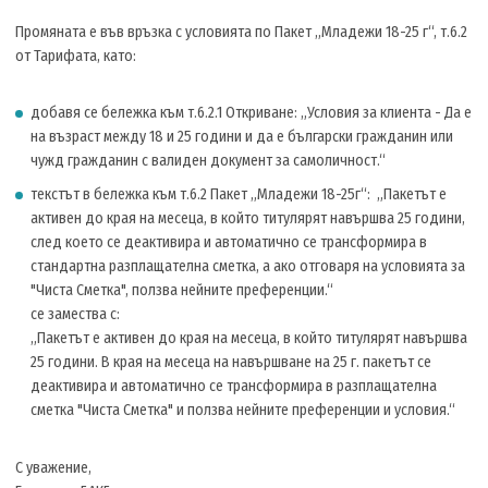
Промяната е във връзка с условията по Пакет „Младежи 18-25 г“, т.6.2
от Тарифата, като:
добавя се бележка към т.6.2.1 Откриване: „Условия за клиента - Да е
на възраст между 18 и 25 години и да е български гражданин или
чужд гражданин с валиден документ за самоличност.“
текстът в бележка към т.6.2 Пакет „Младежи 18-25г“: „Пакетът е
активен до края на месеца, в който титулярят навършва 25 години,
след което се деактивира и автоматично се трансформира в
стандартна разплащателна сметка, а ако отговаря на условията за
"Чиста Сметка", ползва нейните преференции.“
се замества с:
„Пакетът е активен до края на месеца, в който титулярят навършва
25 години. В края на месеца на навършване на 25 г. пакетът се
деактивира и автоматично се трансформира в разплащателна
сметка "Чиста Сметка" и ползва нейните преференции и условия.“
С уважение,