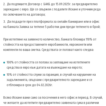
Да подпишете Договор с БАКБ до 15.09.2025г. за предварително
зареждане с евро. Ще се свържем с подалите Искане и уточним реда
по сключването на договора;
Да подадете през платформата за онлайн банкиране или в офис
на банката Заявка за теглене 5 работни дни преди тегленето в брой;
При изтегляне на заявеното количество, банката блокира 110% от
стойността на предоставените евробанкноти, евромонети или
комплекти по ваша сметка. Средствата се ползват както следва:
100% от стойността се ползва за заплащане на изтеглените
средства в евро към датата на въвеждане на еврото;
10% от стойността служи за гаранция, в случай на нарушение на
задълженията, свързани с предварителното зареждане и се
отблокира в срок до 04.02.2026г.
Всяко Искане важи само за посочения в него офис и период. В случай,
че желаете да изтеглите предварително заявената сума в различни