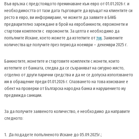
Във връзка с предстоящото преминаване към евро от 01.01.2026 г. и
необходимостта от тази дата търговците да връщат на клиентите си
ресто в евро, ви информираме, че можете да заявите в БАКБ
предварително зареждане в брой на евробанкноти, евромонети и
стартови комплекти с евромонети. За целта е необходимо да
попълните Искане, което можете да изтеглите от
тук
. Заявените
количества ще получите през периода ноември – декември 2025 г.
Банкнотите, монетите и стартовите комплекти с монети, които
изтеглите от банката, следва да се съхраняват на сигурно място,
отделно от други парични средства и да не се допуска използването
им в обращение преди 01.01.2026 г. Спазването на това изискване е
обект на проверки от Българска народна банка и нарушението му
предвижда санкции.
За да получите заявеното количество, е необходимо да направите
следното:
Да подадете попълненото Искане до 05.09.2025г.;