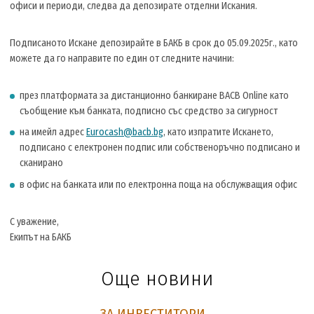
офиси и периоди, следва да депозирате отделни Искания.
Подписаното Искане депозирайте в БАКБ в срок до 05.09.2025г., като
можете да го направите по един от следните начини:
през платформата за дистанционно банкиране BACB Online като
съобщение към банката, подписно със средство за сигурност
на имейл адрес
Eurocash@bacb.bg
, като изпратите Искането,
подписано с електронен подпис или собственоръчно подписано и
сканирано
в офис на банката или по електронна поща на обслужващия офис
С уважение,
Екипът на БАКБ
Още новини
ЗА ИНВЕСТИТОРИ