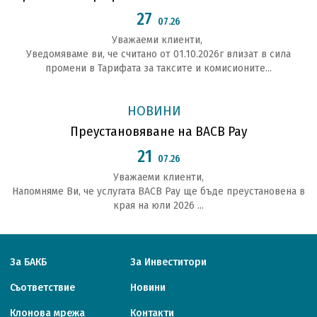
27
07.26
Уважаеми клиенти,
Уведомяваме ви, че считано от 01.10.2026г влизат в сила
промени в Тарифата за таксите и комисионите...
НОВИНИ
Преустановяване на BACB Pay
21
07.26
Уважаеми клиенти,
Напомняме Ви, че услугата BACB Pay ще бъде преустановена в
края на юли 2026 ...
За БАКБ
За Инвеститори
Съответствие
Новини
Клонова мрежа
Контакти