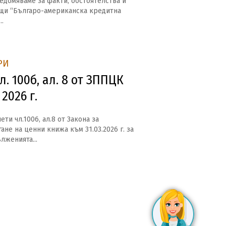
едомяваме за факти, обстоятелства и
щи “Българо-американска кредитна
..
РИ
л. 100б, ал. 8 от ЗППЦК
2026 г.
ти чл.1006, ал.8 от Закона за
ане на ценни книжа към 31.03.2026 г. за
лженията...