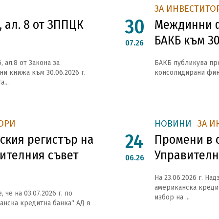
ЗА ИНВЕСТИТО
30
, ал. 8 от ЗППЦК
Междинни ф
БАКБ към 30
07.26
 ал.8 от Закона за
БАКБ публикува пр
и книжа към 30.06.2026 г.
консолидирани фина
...
ОРИ
НОВИНИ
ЗА И
24
ския регистър на
Промени в 
вителния съвет
Управителн
06.26
На 23.06.2026 г. На
американска креди
че на 03.07.2026 г. по
избор на ...
анска кредитна банка“ АД в