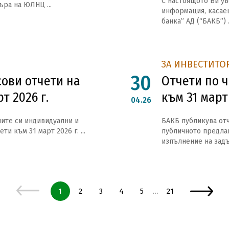
С настоящото Ви ув
ъра на ЮЛНЦ ...
информация, касае
банка” АД (“БАКБ”) .
ЗА ИНВЕСТИТО
30
ови отчети на
Отчети по ч
т 2026 г.
към 31 март 
04.26
ите си индивидуални и
БАКБ публикува отче
и към 31 март 2026 г. ...
публичното предлаг
изпълнение на задъ
Страница
Страница
Страница
Страница
Страница
Страница
1
2
3
4
5
21
…