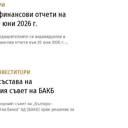
РИ
инансови отчети на
 юни 2026 г.
едварителните си индивидуални и
нсови отчети към 30 юни 2026 г. ...
НВЕСТИТОРИ
състава на
ия съвет на БАКБ
дзорният съвет на „Българо-
тна банка“ АД (БАКБ) прие решение за