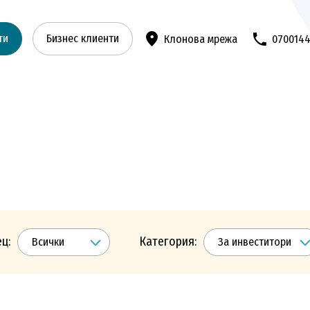
ти
Бизнес клиенти
Клонова мрежа
070014
ц:
Категория: