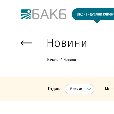
Към основното съдържание
Индивидуални клиен
Новини
Начало
Новини
Година:
Месе