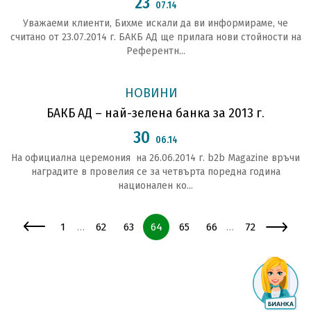
23
07.14
Уважаеми клиенти, Бихме искали да ви информираме, че
считано от 23.07.2014 г. БАКБ АД ще прилага нови стойности на
Референтн...
НОВИНИ
БАКБ АД – най-зелена банка за 2013 г.
30
06.14
На официална церемония на 26.06.2014 г. b2b Magazine връчи
наградите в провелия се за четвърта поредна година
национален ко...
Страница
Страница
Страница
Страница
Страница
Страница
Страница
1
62
63
64
65
66
72
…
…