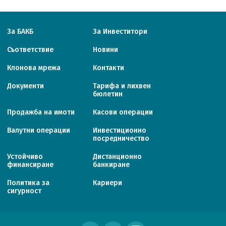
За БАКБ
За Инвеститори
Съответствие
Новини
Клонова мрежа
Контакти
Документи
Тарифa и лихвен
бюлетин
Продажба на имоти
Касови операции
Валутни операции
Инвестиционно
посредничество
Устойчиво
Дистанционно
финансиране
банкиране
Политика за
Кариери
сигурност