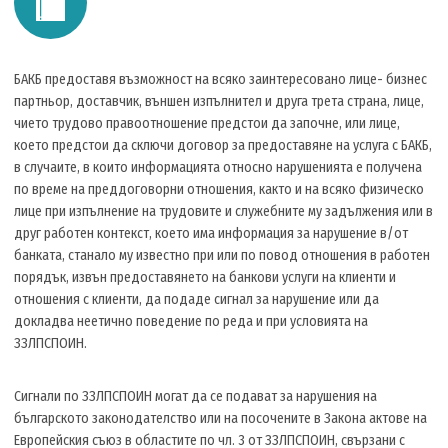
БАКБ предоставя възможност на всяко заинтересовано лице- бизнес
партньор, доставчик, външен изпълнител и друга трета страна, лице,
чието трудово правоотношение предстои да започне, или лице,
което предстои да сключи договор за предоставяне на услуга с БАКБ,
в случаите, в които информацията относно нарушенията е получена
по време на преддоговорни отношения, както и на всяко физическо
лице при изпълнение на трудовите и служебните му задължения или в
друг работен контекст, което има информация за нарушение в/от
банката, станало му известно при или по повод отношения в работен
порядък, извън предоставянето на банкови услуги на клиенти и
отношения с клиенти, да подаде сигнал за нарушение или да
докладва неетично поведение по реда и при условията на
ЗЗЛПСПОИН.
Сигнали по ЗЗЛПСПОИН могат да се подават за нарушения на
българското законодателство или на посочените в Закона актове на
Европейския съюз в областите по чл. 3 от ЗЗЛПСПОИН, свързани с