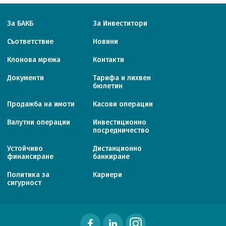
За БАКБ
За Инвеститори
Съответствие
Новини
Клонова мрежа
Контакти
Документи
Тарифa и лихвен
бюлетин
Продажба на имоти
Касови операции
Валутни операции
Инвестиционно
посредничество
Устойчиво
Дистанционно
финансиране
банкиране
Политика за
Кариери
сигурност