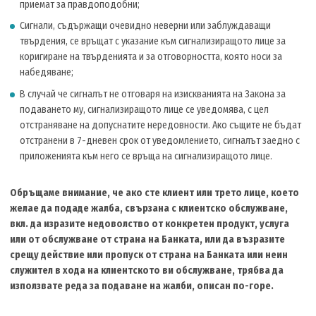
приемат за правдоподобни;
Сигнали, съдържащи очевидно неверни или заблуждаващи
твърдения, се връщат с указание към сигнализиращото лице за
коригиране на твърденията и за отговорността, която носи за
набедяване;
В случай че сигналът не отговаря на изискванията на Закона за
подаването му, сигнализиращото лице се уведомява, с цел
отстраняване на допуснатите нередовности. Ако същите не бъдат
отстранени в 7-дневен срок от уведомлението, сигналът заедно с
приложенията към него се връща на сигнализиращото лице.
Обръщаме внимание, че ако сте клиент или трето лице, което
желае да подаде жалба, свързана с клиентско обслужване,
вкл. да изразите недоволство от конкретен продукт, услуга
или от обслужване от страна на Банката, или да възразите
срещу действие или пропуск от страна на Банката или неин
служител в хода на клиентското ви обслужване, трябва да
използвате реда за подаване на жалби, описан по-горе.