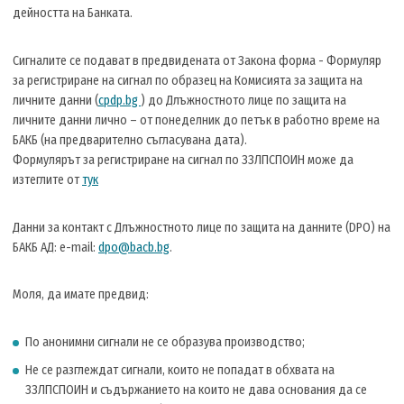
дейността на Банката.
Сигналите се подават в предвидената от Закона форма - Формуляр
за регистриране на сигнал по образец на Комисията за защита на
личните данни (
cpdp.bg
) до Длъжностното лице по защита на
личните данни лично – от понеделник до петък в работно време на
БАКБ (на предварително съгласувана дата).
Формулярът за регистриране на сигнал по ЗЗЛПСПОИН може да
изтеглите от
тук
Данни за контакт с Длъжностното лице по защита на данните (DPO) на
БАКБ АД: е-mail:
dpo@bacb.bg
.
Моля, да имате предвид:
По анонимни сигнали не се образува производство;
Не се разглеждат сигнали, които не попадат в обхвата на
ЗЗЛПСПОИН и съдържанието на които не дава основания да се