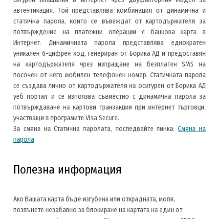
автентикация. Той представлява комбинация от динамична и
статична парола, които се въвеждат от картодържателя за
потвърждение на платежни операции с банкова карта в
Интернет. Динамичната парола представлява еднократен
уникален 6-цифрен код, генериран от Борика АД и предоставян
на картодържателя чрез изпращане на безплатен SMS на
посочен от него мобилен телефонен номер. Статичната парола
се създава лично от картодържателя на осигурен от Борика АД
уеб портал и се използва съвместно с динамична парола за
потвърждаване на картови транзакции при интернет търговци,
участващи в програмите Visa Secure.
За смяна на Статична паролата, последвайте линка:
Смяна на
парола
Полезна информация
Ако Вашата карта бъде изгубена или открадната, моля,
позвънете незабавно за блокиране на картата на един от