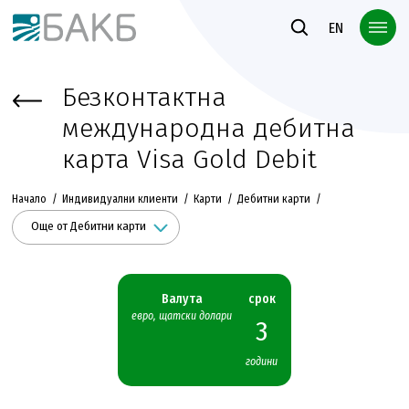
Към основното съдържание
EN
Безконтактна
международна дебитна
карта Visa Gold Debit
Начало
Индивидуални клиенти
Карти
Дебитни карти
Още от Дебитни карти
Валута
срок
евро, щатски долари
3
години