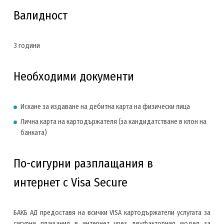
Валидност
3 години
Необходими документи
Искане за издаване на дебитна карта на физически лица
Лична карта на картодържателя (за кандидатстване в клон на
банката)
По-сигурни разплащания в
интернет с Visa Secure
БАКБ АД предоставя на всички VISA картодържатели услугата за
сигурни плащания в интернет чрез двуфакторния модел за