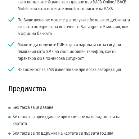
като попълните Искане за издаване във BACB Online/ BACB
Mobile или като посетите някой от офисите на БАКБ
По Ваше желание можете да получите безплатно дебитната
си карта по куриер, на посочен от Вас адрес в България, или
в офис на банката
Можете да получите ПИН кода и паролата си за сигурни
плащания като SMS на своя мобилен телефон, което
гарантира още по-висока сигурност
Възможност за SMS известяване при всяка авторизация
Предимства
Без такса за издаване
Без такса за преиздаване при изтичане на валидността на
картата
Без такса за поддръжка на картата за първата година