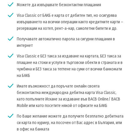
Можете да извършвате безконтактни плащания
Visa Classic от БАКБ е карта от дебитен тип, но осигурява
извършването на всички операции както кредитните карти –
резервации на хотел, рент-а-кар, самолетни билети и др.
Получавате автоматично парола за сигурни плащания в
интернет
Visa Classic е БЕЗ такса за издаване на картата, БЕЗ такса за
плащане на стоки и услуги в търговски обекти в страната и в
чужбина и БЕЗ такса за теглене на суми от всички банкомати
на БАКБ
Имате възможност да поръчате онлайн своята
безконтактна международна дебитна карта Visa Classic,
като попълните Искане за издаване във BACB Online/ BACB
Mobile или като посетите някой от офисите на БАКБ
По Ваше желание можете да получите безплатно дебитната
си карта по куриер, на посочен от Вас адрес в България, или
в офис на банката