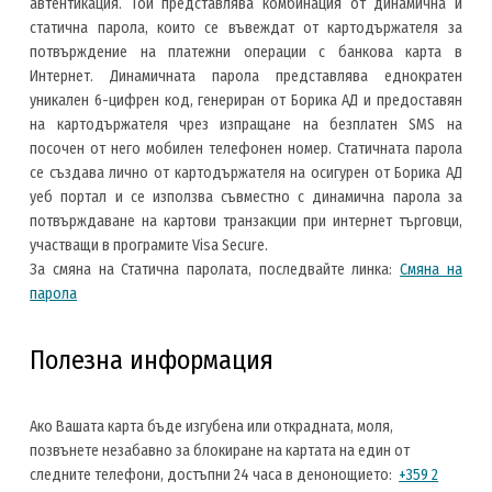
автентикация. Той представлява комбинация от динамична и
статична парола, които се въвеждат от картодържателя за
потвърждение на платежни операции с банкова карта в
Интернет. Динамичната парола представлява еднократен
уникален 6-цифрен код, генериран от Борика АД и предоставян
на картодържателя чрез изпращане на безплатен SMS на
посочен от него мобилен телефонен номер. Статичната парола
се създава лично от картодържателя на осигурен от Борика АД
уеб портал и се използва съвместно с динамична парола за
потвърждаване на картови транзакции при интернет търговци,
участващи в програмите Visa Secure.
За смяна на Статична паролата, последвайте линка:
Смяна на
парола
Полезна информация
Ако Вашата карта бъде изгубена или открадната, моля,
позвънете незабавно за блокиране на картата на един от
следните телефони, достъпни 24 часа в денонощието:
+359 2