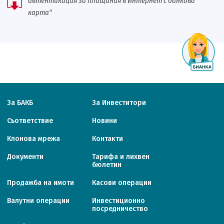
автентикация за плащания в Интернет с банкова
карта“
За БАКБ
За Инвеститори
Съответствие
Новини
Клонова мрежа
Контакти
Документи
Тарифa и лихвен
бюлетин
Продажба на имоти
Касови операции
Валутни операции
Инвестиционно
посредничество