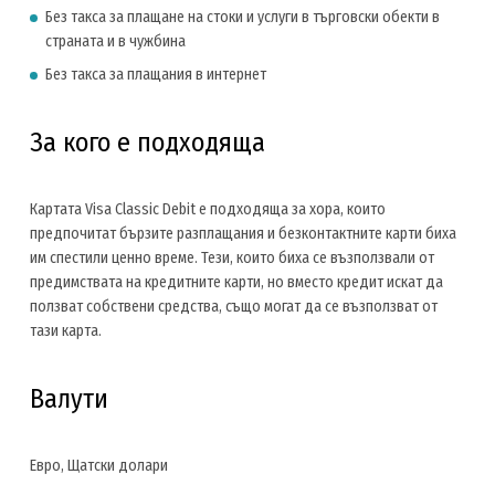
Без такса за плащане на стоки и услуги в търговски обекти в
страната и в чужбина
Без такса за плащания в интернет
За кого е подходяща
Картата Visa Classic Debit е подходяща за хора, които
предпочитат бързите разплащания и безконтактните карти биха
им спестили ценно време. Тези, които биха се възползвали от
предимствата на кредитните карти, но вместо кредит искат да
ползват собствени средства, също могат да се възползват от
тази карта.
Валути
Евро, Щатски долари