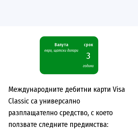
Валута
срок
евро, щатски долари
3
години
Международните дебитни карти Visa
Classic са универсално
разплащателно средство, с което
ползвате следните предимства: