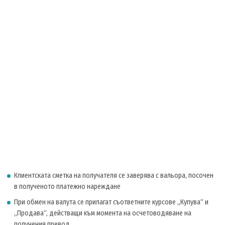
Клиентската сметка на получателя се заверява с вальора, посочен
в полученото платежно нареждане
При обмен на валута се прилагат съответните курсове „Купува“ и
„Продава“, действащи към момента на осчетоводяване на
получения превод