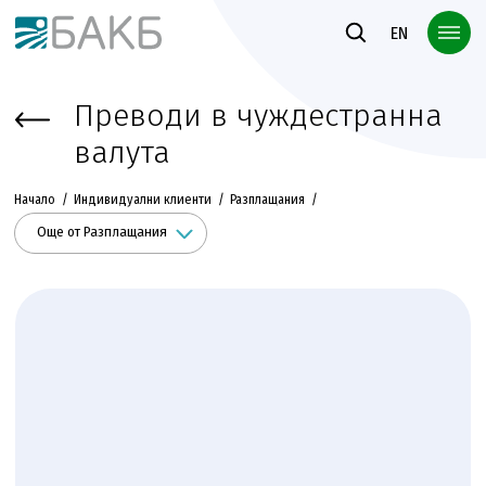
Към основното съдържание
EN
Преводи в чуждестранна
валута
Начало
Индивидуални клиенти
Разплащания
Още от Разплащания