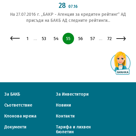
28
07.16
На 27.07.2016 г. „БАКР - Агенция за кредитен рейтинг“ АД
присъди на БАКБ АД следните рейтинги...
Страница
Страница
Страница
Страница
Страница
Страница
Страница
1
53
54
55
56
57
72
…
…
За БАКБ
За Инвеститори
Съответствие
Новини
Клонова мрежа
Контакти
Документи
Тарифa и лихвен
бюлетин