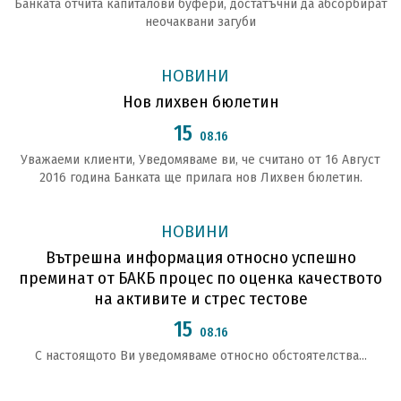
Банката отчита капиталови буфери, достатъчни да абсорбират
неочаквани загуби
НОВИНИ
Нов лихвен бюлетин
15
08.16
Уважаеми клиенти, Уведомяваме ви, че считано от 16 Август
2016 година Банката ще прилага нов Лихвен бюлетин.
НОВИНИ
Вътрешна информация относно успешно
преминат от БАКБ процес по оценка качеството
на активите и стрес тестове
15
08.16
С настоящото Ви уведомяваме относно обстоятелства...