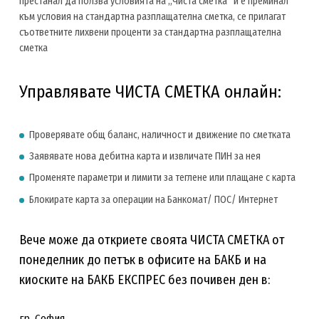
престанал да ползва условията на „Чиста сметка“ и е преминал
към условия на стандартна разплащателна сметка, се прилагат
съответните лихвени проценти за стандартна разплащателна
сметка
Управлявате ЧИСТА СМЕТКА онлайн:
Проверявате общ баланс, наличност и движение по сметката
Заявявате нова дебитна карта и извличате ПИН за нея
Променяте параметри и лимити за теглене или плащане с карта
Блокирате карта за операции на Банкомат/ ПОС/ Интернет
Вече може да откриете своята ЧИСТА СМЕТКА от
понеделник до петък в офисите на БАКБ и на
киоските на БАКБ ЕКСПРЕС без почивен ден в:
гр. София