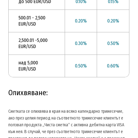
до 500 EUR/USD
0.10%
0.15%
500.01 - 2,500
0.20%
0.20%
EUR/USD
2,500.01 -5,000
0.30%
0.50%
EUR/USD
над 5,000
0.50%
0.60%
EUR/USD
Олихвяване:
Сметката се олихвява в края на всяко календарно тримесечие,
ако през целия период на съответното тримесечие клиентът е
ползвал продукта „Чиста сметка“ с активна дебитна карта VISA
към нея. В случай, че през съответното тримесечие клиентът е