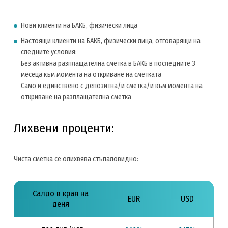
Нови клиенти на БАКБ, физически лица
Настоящи клиенти на БАКБ, физически лица, отговарящи на
следните условия:
Без активна разплащателна сметка в БАКБ в последните 3
месеца към момента на откриване на сметката
Само и единствено с депозитна/и сметка/и към момента на
откриване на разплащателна сметка
Лихвени проценти:
Чиста сметка се олихвява стъпаловидно:
Салдо в края на
EUR
USD
деня