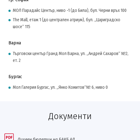
МОЛ Парадайс Център, ниво -1 (до Била), бул. Черни връх 100
The Mall, етаж 1 (до централен атриум), бул. „Цариградско
шосе“ 115
Варна
Търговски център Гранд Мол Варна, ул. „Андрей Сахаров“ №2,
ет. 2
Бургас
Мол Галерия Бургас, ул. „Янко Комитов“№ 6, ниво 0
Документи
PDF
Лихвен бюлетин на БАКБ АД