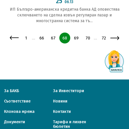
25
06.13
ИП Българо-американска кредитна банка АД оповестява
сключването на сделка извън регулиран пазар и
многостранна система за тъ...
Страница
Страница
Страница
Страница
Страница
Страница
Страница
1
66
67
68
69
70
72
…
…
За БАКБ
За Инвеститори
Съответствие
Новини
Клонова мрежа
Контакти
Документи
Тарифa и лихвен
бюлетин