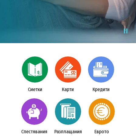
Виж още
Открийте депозит
Сметки
Карти
Кредити
Спестявания
Разплащания
Еврото